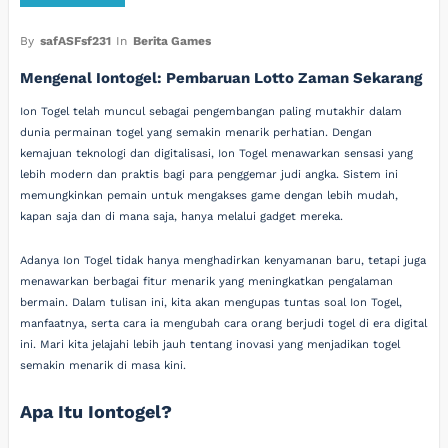
By
safASFsf231
In
Berita Games
Mengenal Iontogel: Pembaruan Lotto Zaman Sekarang
Ion Togel telah muncul sebagai pengembangan paling mutakhir dalam
dunia permainan togel yang semakin menarik perhatian. Dengan
kemajuan teknologi dan digitalisasi, Ion Togel menawarkan sensasi yang
lebih modern dan praktis bagi para penggemar judi angka. Sistem ini
memungkinkan pemain untuk mengakses game dengan lebih mudah,
kapan saja dan di mana saja, hanya melalui gadget mereka.
Adanya Ion Togel tidak hanya menghadirkan kenyamanan baru, tetapi juga
menawarkan berbagai fitur menarik yang meningkatkan pengalaman
bermain. Dalam tulisan ini, kita akan mengupas tuntas soal Ion Togel,
manfaatnya, serta cara ia mengubah cara orang berjudi togel di era digital
ini. Mari kita jelajahi lebih jauh tentang inovasi yang menjadikan togel
semakin menarik di masa kini.
Apa Itu Iontogel?