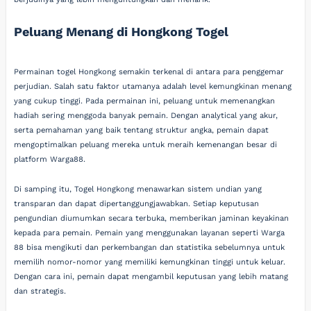
Peluang Menang di Hongkong Togel
Permainan togel Hongkong semakin terkenal di antara para penggemar
perjudian. Salah satu faktor utamanya adalah level kemungkinan menang
yang cukup tinggi. Pada permainan ini, peluang untuk memenangkan
hadiah sering menggoda banyak pemain. Dengan analytical yang akur,
serta pemahaman yang baik tentang struktur angka, pemain dapat
mengoptimalkan peluang mereka untuk meraih kemenangan besar di
platform Warga88.
Di samping itu, Togel Hongkong menawarkan sistem undian yang
transparan dan dapat dipertanggungjawabkan. Setiap keputusan
pengundian diumumkan secara terbuka, memberikan jaminan keyakinan
kepada para pemain. Pemain yang menggunakan layanan seperti Warga
88 bisa mengikuti dan perkembangan dan statistika sebelumnya untuk
memilih nomor-nomor yang memiliki kemungkinan tinggi untuk keluar.
Dengan cara ini, pemain dapat mengambil keputusan yang lebih matang
dan strategis.