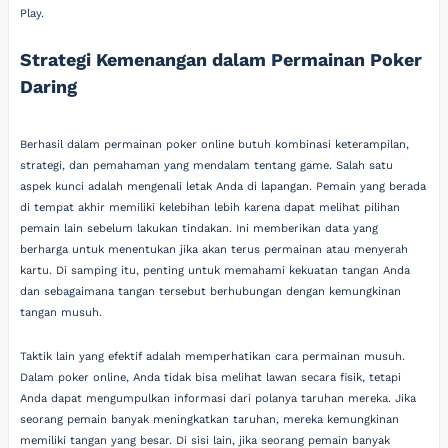
Play.
Strategi Kemenangan dalam Permainan Poker
Daring
Berhasil dalam permainan poker online butuh kombinasi keterampilan,
strategi, dan pemahaman yang mendalam tentang game. Salah satu
aspek kunci adalah mengenali letak Anda di lapangan. Pemain yang berada
di tempat akhir memiliki kelebihan lebih karena dapat melihat pilihan
pemain lain sebelum lakukan tindakan. Ini memberikan data yang
berharga untuk menentukan jika akan terus permainan atau menyerah
kartu. Di samping itu, penting untuk memahami kekuatan tangan Anda
dan sebagaimana tangan tersebut berhubungan dengan kemungkinan
tangan musuh.
Taktik lain yang efektif adalah memperhatikan cara permainan musuh.
Dalam poker online, Anda tidak bisa melihat lawan secara fisik, tetapi
Anda dapat mengumpulkan informasi dari polanya taruhan mereka. Jika
seorang pemain banyak meningkatkan taruhan, mereka kemungkinan
memiliki tangan yang besar. Di sisi lain, jika seorang pemain banyak