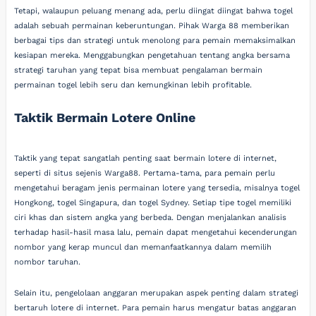
Tetapi, walaupun peluang menang ada, perlu diingat diingat bahwa togel
adalah sebuah permainan keberuntungan. Pihak Warga 88 memberikan
berbagai tips dan strategi untuk menolong para pemain memaksimalkan
kesiapan mereka. Menggabungkan pengetahuan tentang angka bersama
strategi taruhan yang tepat bisa membuat pengalaman bermain
permainan togel lebih seru dan kemungkinan lebih profitable.
Taktik Bermain Lotere Online
Taktik yang tepat sangatlah penting saat bermain lotere di internet,
seperti di situs sejenis Warga88. Pertama-tama, para pemain perlu
mengetahui beragam jenis permainan lotere yang tersedia, misalnya togel
Hongkong, togel Singapura, dan togel Sydney. Setiap tipe togel memiliki
ciri khas dan sistem angka yang berbeda. Dengan menjalankan analisis
terhadap hasil-hasil masa lalu, pemain dapat mengetahui kecenderungan
nombor yang kerap muncul dan memanfaatkannya dalam memilih
nombor taruhan.
Selain itu, pengelolaan anggaran merupakan aspek penting dalam strategi
bertaruh lotere di internet. Para pemain harus mengatur batas anggaran