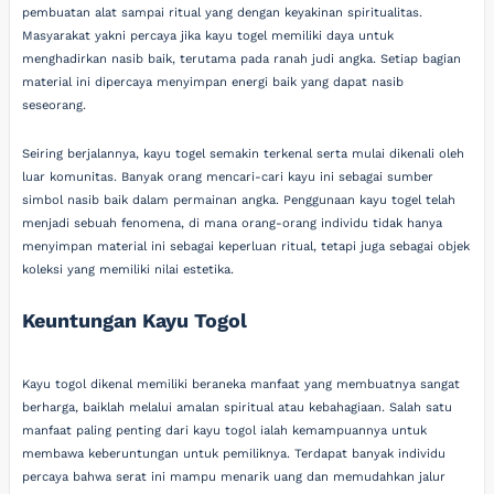
pembuatan alat sampai ritual yang dengan keyakinan spiritualitas.
Masyarakat yakni percaya jika kayu togel memiliki daya untuk
menghadirkan nasib baik, terutama pada ranah judi angka. Setiap bagian
material ini dipercaya menyimpan energi baik yang dapat nasib
seseorang.
Seiring berjalannya, kayu togel semakin terkenal serta mulai dikenali oleh
luar komunitas. Banyak orang mencari-cari kayu ini sebagai sumber
simbol nasib baik dalam permainan angka. Penggunaan kayu togel telah
menjadi sebuah fenomena, di mana orang-orang individu tidak hanya
menyimpan material ini sebagai keperluan ritual, tetapi juga sebagai objek
koleksi yang memiliki nilai estetika.
Keuntungan Kayu Togol
Kayu togol dikenal memiliki beraneka manfaat yang membuatnya sangat
berharga, baiklah melalui amalan spiritual atau kebahagiaan. Salah satu
manfaat paling penting dari kayu togol ialah kemampuannya untuk
membawa keberuntungan untuk pemiliknya. Terdapat banyak individu
percaya bahwa serat ini mampu menarik uang dan memudahkan jalur