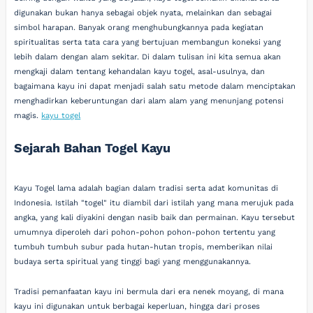
digunakan bukan hanya sebagai objek nyata, melainkan dan sebagai
simbol harapan. Banyak orang menghubungkannya pada kegiatan
spiritualitas serta tata cara yang bertujuan membangun koneksi yang
lebih dalam dengan alam sekitar. Di dalam tulisan ini kita semua akan
mengkaji dalam tentang kehandalan kayu togel, asal-usulnya, dan
bagaimana kayu ini dapat menjadi salah satu metode dalam menciptakan
menghadirkan keberuntungan dari alam alam yang menunjang potensi
magis.
kayu togel
Sejarah Bahan Togel Kayu
Kayu Togel lama adalah bagian dalam tradisi serta adat komunitas di
Indonesia. Istilah "togel" itu diambil dari istilah yang mana merujuk pada
angka, yang kali diyakini dengan nasib baik dan permainan. Kayu tersebut
umumnya diperoleh dari pohon-pohon pohon-pohon tertentu yang
tumbuh tumbuh subur pada hutan-hutan tropis, memberikan nilai
budaya serta spiritual yang tinggi bagi yang menggunakannya.
Tradisi pemanfaatan kayu ini bermula dari era nenek moyang, di mana
kayu ini digunakan untuk berbagai keperluan, hingga dari proses