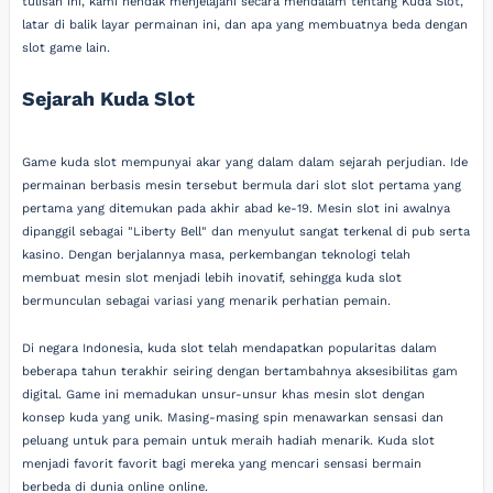
tulisan ini, kami hendak menjelajahi secara mendalam tentang Kuda Slot,
latar di balik layar permainan ini, dan apa yang membuatnya beda dengan
slot game lain.
Sejarah Kuda Slot
Game kuda slot mempunyai akar yang dalam dalam sejarah perjudian. Ide
permainan berbasis mesin tersebut bermula dari slot slot pertama yang
pertama yang ditemukan pada akhir abad ke-19. Mesin slot ini awalnya
dipanggil sebagai "Liberty Bell" dan menyulut sangat terkenal di pub serta
kasino. Dengan berjalannya masa, perkembangan teknologi telah
membuat mesin slot menjadi lebih inovatif, sehingga kuda slot
bermunculan sebagai variasi yang menarik perhatian pemain.
Di negara Indonesia, kuda slot telah mendapatkan popularitas dalam
beberapa tahun terakhir seiring dengan bertambahnya aksesibilitas gam
digital. Game ini memadukan unsur-unsur khas mesin slot dengan
konsep kuda yang unik. Masing-masing spin menawarkan sensasi dan
peluang untuk para pemain untuk meraih hadiah menarik. Kuda slot
menjadi favorit favorit bagi mereka yang mencari sensasi bermain
berbeda di dunia online online.