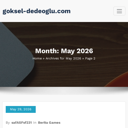
Skip
goksel-dedeoglu.com
to
content
Month:
May 2026
Home
»
Archives for May 2026
»
Page 2
May 29, 2026
By
safASFsf231
In
Berita Games