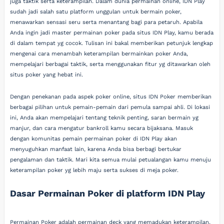
juga taktik serta keterampilan. Dalam dunia permainan online, IDN Play
sudah jadi salah satu platform unggulan untuk bermain poker,
menawarkan sensasi seru serta menantang bagi para petaruh. Apabila
Anda ingin jadi master permainan poker pada situs IDN Play, kamu berada
di dalam tempat yg cocok. Tulisan ini bakal memberikan petunjuk lengkap
mengenai cara menambah keterampilan bermainkan poker Anda,
mempelajari berbagai taktik, serta menggunakan fitur yg ditawarkan oleh
situs poker yang hebat ini.
Dengan penekanan pada aspek poker online, situs IDN Poker memberikan
berbagai pilihan untuk pemain-pemain dari pemula sampai ahli. Di lokasi
ini, Anda akan mempelajari tentang teknik penting, saran bermain yg
manjur, dan cara mengatur bankroll kamu secara bijaksana. Masuk
dengan komunitas pemain permainan poker di IDN Play akan
menyuguhkan manfaat lain, karena Anda bisa berbagi bertukar
pengalaman dan taktik. Mari kita semua mulai petualangan kamu menuju
keterampilan poker yg lebih maju serta sukses di meja poker.
Dasar Permainan Poker di platform IDN Play
Permainan Poker adalah permainan deck yang memadukan keterampilan,