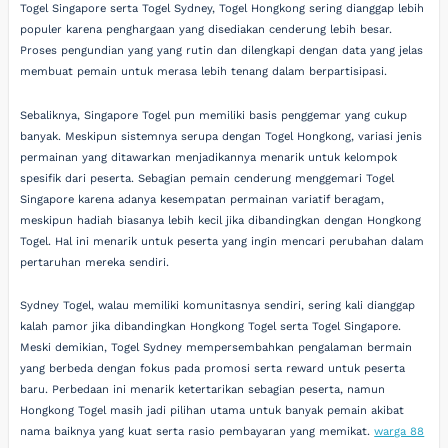
Togel Singapore serta Togel Sydney, Togel Hongkong sering dianggap lebih
populer karena penghargaan yang disediakan cenderung lebih besar.
Proses pengundian yang yang rutin dan dilengkapi dengan data yang jelas
membuat pemain untuk merasa lebih tenang dalam berpartisipasi.
Sebaliknya, Singapore Togel pun memiliki basis penggemar yang cukup
banyak. Meskipun sistemnya serupa dengan Togel Hongkong, variasi jenis
permainan yang ditawarkan menjadikannya menarik untuk kelompok
spesifik dari peserta. Sebagian pemain cenderung menggemari Togel
Singapore karena adanya kesempatan permainan variatif beragam,
meskipun hadiah biasanya lebih kecil jika dibandingkan dengan Hongkong
Togel. Hal ini menarik untuk peserta yang ingin mencari perubahan dalam
pertaruhan mereka sendiri.
Sydney Togel, walau memiliki komunitasnya sendiri, sering kali dianggap
kalah pamor jika dibandingkan Hongkong Togel serta Togel Singapore.
Meski demikian, Togel Sydney mempersembahkan pengalaman bermain
yang berbeda dengan fokus pada promosi serta reward untuk peserta
baru. Perbedaan ini menarik ketertarikan sebagian peserta, namun
Hongkong Togel masih jadi pilihan utama untuk banyak pemain akibat
nama baiknya yang kuat serta rasio pembayaran yang memikat.
warga 88