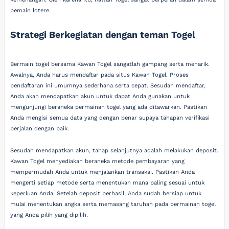
pemain lotere.
Strategi Berkegiatan dengan teman Togel
Bermain togel bersama Kawan Togel sangatlah gampang serta menarik.
Awalnya, Anda harus mendaftar pada situs Kawan Togel. Proses
pendaftaran ini umumnya sederhana serta cepat. Sesudah mendaftar,
Anda akan mendapatkan akun untuk dapat Anda gunakan untuk
mengunjungi beraneka permainan togel yang ada ditawarkan. Pastikan
Anda mengisi semua data yang dengan benar supaya tahapan verifikasi
berjalan dengan baik.
Sesudah mendapatkan akun, tahap selanjutnya adalah melakukan deposit.
Kawan Togel menyediakan beraneka metode pembayaran yang
mempermudah Anda untuk menjalankan transaksi. Pastikan Anda
mengerti setiap metode serta menentukan mana paling sesuai untuk
keperluan Anda. Setelah deposit berhasil, Anda sudah bersiap untuk
mulai menentukan angka serta memasang taruhan pada permainan togel
yang Anda pilih yang dipilih.