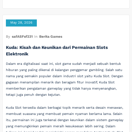
May 28, 2026
By
safASFsf231
In
Berita Games
Kuda: Kisah dan Keunikan dari Permainan Slots
Elektronik
Dalam era digitalisasi saat ini, slot game sudah menjadi sebuah bentuk
hiburan yang paling dikenal di kalangan penggemar gambling. Salah satu
nama yang semakin populer dalam industri slot yaitu Kuda Slot. Dengan
gagasan menampilan menarik dan beragam fitur inovatif, Kuda Slot
memberikan pengalaman gameplay yang tidak hanya menyenangkan,
tetapi juga penuh dengan kejutan.
Kuda Slot tersedia dalam berbagai topik menarik serta desain menawan,
membuat suasana yang membuat pemain nyaman berlama lama. Selain
itu, permainan ini juga terkenal dengan keunikan dalam sistem gameplay
yang memungkinkan pemain meraih kesuksesan lebih sering. Dalam