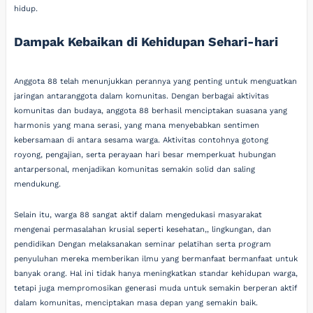
hidup.
Dampak Kebaikan di Kehidupan Sehari-hari
Anggota 88 telah menunjukkan perannya yang penting untuk menguatkan
jaringan antaranggota dalam komunitas. Dengan berbagai aktivitas
komunitas dan budaya, anggota 88 berhasil menciptakan suasana yang
harmonis yang mana serasi, yang mana menyebabkan sentimen
kebersamaan di antara sesama warga. Aktivitas contohnya gotong
royong, pengajian, serta perayaan hari besar memperkuat hubungan
antarpersonal, menjadikan komunitas semakin solid dan saling
mendukung.
Selain itu, warga 88 sangat aktif dalam mengedukasi masyarakat
mengenai permasalahan krusial seperti kesehatan,, lingkungan, dan
pendidikan Dengan melaksanakan seminar pelatihan serta program
penyuluhan mereka memberikan ilmu yang bermanfaat bermanfaat untuk
banyak orang. Hal ini tidak hanya meningkatkan standar kehidupan warga,
tetapi juga mempromosikan generasi muda untuk semakin berperan aktif
dalam komunitas, menciptakan masa depan yang semakin baik.