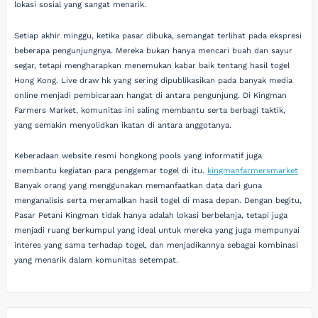
lokasi sosial yang sangat menarik.
Setiap akhir minggu, ketika pasar dibuka, semangat terlihat pada ekspresi
beberapa pengunjungnya. Mereka bukan hanya mencari buah dan sayur
segar, tetapi mengharapkan menemukan kabar baik tentang hasil togel
Hong Kong. Live draw hk yang sering dipublikasikan pada banyak media
online menjadi pembicaraan hangat di antara pengunjung. Di Kingman
Farmers Market, komunitas ini saling membantu serta berbagi taktik,
yang semakin menyolidkan ikatan di antara anggotanya.
Keberadaan website resmi hongkong pools yang informatif juga
membantu kegiatan para penggemar togel di itu.
kingmanfarmersmarket
Banyak orang yang menggunakan memanfaatkan data dari guna
menganalisis serta meramalkan hasil togel di masa depan. Dengan begitu,
Pasar Petani Kingman tidak hanya adalah lokasi berbelanja, tetapi juga
menjadi ruang berkumpul yang ideal untuk mereka yang juga mempunyai
interes yang sama terhadap togel, dan menjadikannya sebagai kombinasi
yang menarik dalam komunitas setempat.