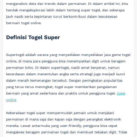
menganalisis data dan trends dalam permainan. Di dalam artikel ini, kita
hendak mengeksplorasi lebih dalam tentang super togel, dan seberapa
jauh nasib serta kepintaran turut berkontribusi dalam kesuksesan
bermain togel online.
Definisi Togel Super
Supertogel adalah sarana yang menyediakan menyediakan jasa game togel
online, di mana para pengguna bisa menempatkan digit untuk beragam
permainan lotto. Di dalam supertogel, nasib amat berperan, namun
kecerdasan dalam menentukan angka serta strategi juga menjadi kunci
dalam meraih kemenangan tersebut. Dengan peningkatan popularitas
yang terus terus meningkat, togel super memberikan pengalaman
bermain yang amat sederhana dan praktis untuk pengguna togel.
togel
online
Keberadaan togel super mempermudah pemain untuk menjalani
permainan di mana saja dan kapan saja dengan perangkat elektronik
mereka. Lewat antarmuka yang user-friendly, pengguna bisa cepat
mengakses beragam permainan togel dan membuat tebakan digit. Tidak