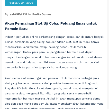
February 24, 2026
By
safASFsf231
In
Berita Games
Akun Permainan Slot Uji Coba: Peluang Emas untuk
Pemain Baru
Industri perjudian online berkembang dengan pesat, dan di antara banyak
pilihan permainan yang paling populer adalah slot. Slot ini tidak hanya
menawarkan kenikmatan, tetapi peluang besar untuk meraih
kemenangan. Untuk para pemula, pengalaman bermain slot dapat
menjadi tantangan tersendiri. Namun, dengan kehadiran akun slot demo,
pemain baru kini dapat memiliki kesempatan emas untuk mempelajari
dan berlatih tanpa risiko tanpa risiko kehilangan uang.
Akun demo slot memungkinkan pemain untuk mencoba berbagai jenis
slot yang berbeda, termasuk dari provider ternama seperti Pragmatic
Play dan PG Soft. Melalui slot demo gratis, pemain dapat mengetahui
cara kerja slot, mengenali fitur-fitur yang ada, serta memperbaiki
keterampilan bermain mereka. Artikel ini akan mengupas tentang demo
slot dan bagaimana para pemula dapat memaksimalkan kesempatan yang
ada untuk meningkatkan kesempatan untuk menang mereka.