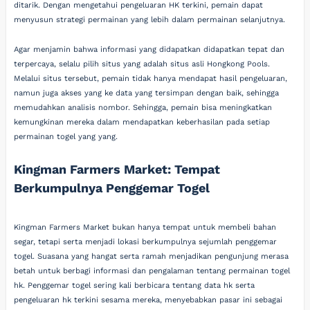
ditarik. Dengan mengetahui pengeluaran HK terkini, pemain dapat
menyusun strategi permainan yang lebih dalam permainan selanjutnya.
Agar menjamin bahwa informasi yang didapatkan didapatkan tepat dan
terpercaya, selalu pilih situs yang adalah situs asli Hongkong Pools.
Melalui situs tersebut, pemain tidak hanya mendapat hasil pengeluaran,
namun juga akses yang ke data yang tersimpan dengan baik, sehingga
memudahkan analisis nombor. Sehingga, pemain bisa meningkatkan
kemungkinan mereka dalam mendapatkan keberhasilan pada setiap
permainan togel yang yang.
Kingman Farmers Market: Tempat
Berkumpulnya Penggemar Togel
Kingman Farmers Market bukan hanya tempat untuk membeli bahan
segar, tetapi serta menjadi lokasi berkumpulnya sejumlah penggemar
togel. Suasana yang hangat serta ramah menjadikan pengunjung merasa
betah untuk berbagi informasi dan pengalaman tentang permainan togel
hk. Penggemar togel sering kali berbicara tentang data hk serta
pengeluaran hk terkini sesama mereka, menyebabkan pasar ini sebagai