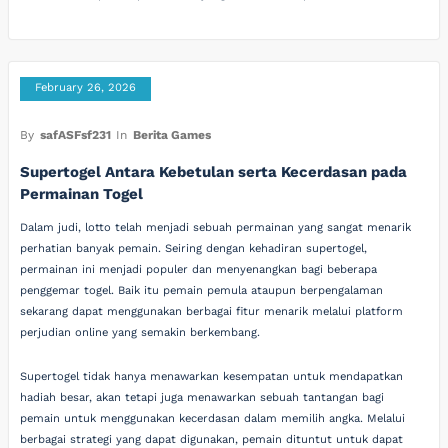
February 26, 2026
By
safASFsf231
In
Berita Games
Supertogel Antara Kebetulan serta Kecerdasan pada
Permainan Togel
Dalam judi, lotto telah menjadi sebuah permainan yang sangat menarik
perhatian banyak pemain. Seiring dengan kehadiran supertogel,
permainan ini menjadi populer dan menyenangkan bagi beberapa
penggemar togel. Baik itu pemain pemula ataupun berpengalaman
sekarang dapat menggunakan berbagai fitur menarik melalui platform
perjudian online yang semakin berkembang.
Supertogel tidak hanya menawarkan kesempatan untuk mendapatkan
hadiah besar, akan tetapi juga menawarkan sebuah tantangan bagi
pemain untuk menggunakan kecerdasan dalam memilih angka. Melalui
berbagai strategi yang dapat digunakan, pemain dituntut untuk dapat