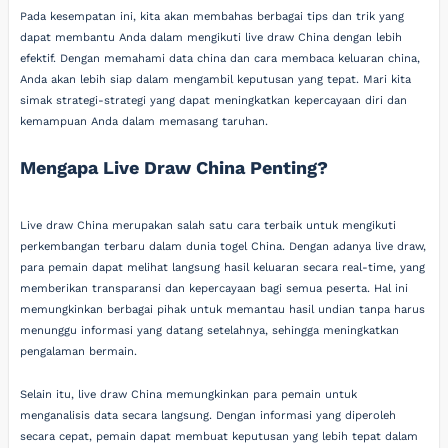
Pada kesempatan ini, kita akan membahas berbagai tips dan trik yang
dapat membantu Anda dalam mengikuti live draw China dengan lebih
efektif. Dengan memahami data china dan cara membaca keluaran china,
Anda akan lebih siap dalam mengambil keputusan yang tepat. Mari kita
simak strategi-strategi yang dapat meningkatkan kepercayaan diri dan
kemampuan Anda dalam memasang taruhan.
Mengapa Live Draw China Penting?
Live draw China merupakan salah satu cara terbaik untuk mengikuti
perkembangan terbaru dalam dunia togel China. Dengan adanya live draw,
para pemain dapat melihat langsung hasil keluaran secara real-time, yang
memberikan transparansi dan kepercayaan bagi semua peserta. Hal ini
memungkinkan berbagai pihak untuk memantau hasil undian tanpa harus
menunggu informasi yang datang setelahnya, sehingga meningkatkan
pengalaman bermain.
Selain itu, live draw China memungkinkan para pemain untuk
menganalisis data secara langsung. Dengan informasi yang diperoleh
secara cepat, pemain dapat membuat keputusan yang lebih tepat dalam