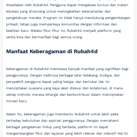
disediakan oleh Rubah4d. Pengguna dapat mengakses kursus dan materi
edukasi yang dirancang untuk meningkatkan keterampilan dan
pengetahuan mereka. Program ini tidak hanya mendukung pengembangan
pribadi, tetapi juga memperkaya komunitas dengan informasi dan
keahlian baru. Melalui fitur-fitur ini, Rubah4d menjadi platform yang
serba bisa dan bermanfaat bagi semua orang.
Manfaat Keberagaman di Rubah4d
Keberagaman di Rubah4d membawa banyak manfaat yang signifikan bagi
penggunanya. Dengan hadirnya berbagai latar belakang, budaya, dan
perspektif, pengguna dapat saling belajar dan bertukar ide. Ini
menciptakan suasana yang kaya akan diskusi dan kolaborasi, di mana
setiap individu merasa dihargai dan berkontribusi dalam menciptakan
inovasi baru.
Selain itu, keberagaman juga membantu Rubah4d untuk lebih peka
terhadap kebutuhan dan aspirasi penggunanya. Dengan memahami
berbagai pengalaman hidup yang berbeda, platform ini dapat
mengembangkan fitur dan layanan yang lebih relevan dan inklusif. Hal ini