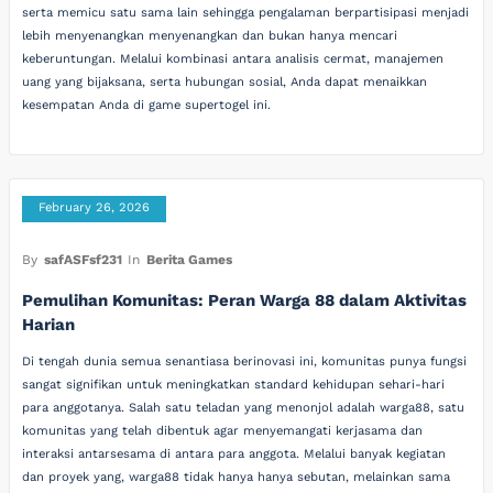
serta memicu satu sama lain sehingga pengalaman berpartisipasi menjadi
lebih menyenangkan menyenangkan dan bukan hanya mencari
keberuntungan. Melalui kombinasi antara analisis cermat, manajemen
uang yang bijaksana, serta hubungan sosial, Anda dapat menaikkan
kesempatan Anda di game supertogel ini.
February 26, 2026
By
safASFsf231
In
Berita Games
Pemulihan Komunitas: Peran Warga 88 dalam Aktivitas
Harian
Di tengah dunia semua senantiasa berinovasi ini, komunitas punya fungsi
sangat signifikan untuk meningkatkan standard kehidupan sehari-hari
para anggotanya. Salah satu teladan yang menonjol adalah warga88, satu
komunitas yang telah dibentuk agar menyemangati kerjasama dan
interaksi antarsesama di antara para anggota. Melalui banyak kegiatan
dan proyek yang, warga88 tidak hanya hanya sebutan, melainkan sama