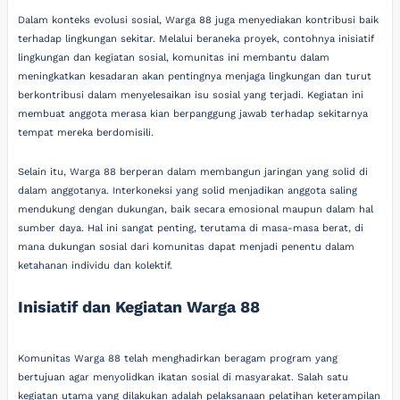
Dalam konteks evolusi sosial, Warga 88 juga menyediakan kontribusi baik
terhadap lingkungan sekitar. Melalui beraneka proyek, contohnya inisiatif
lingkungan dan kegiatan sosial, komunitas ini membantu dalam
meningkatkan kesadaran akan pentingnya menjaga lingkungan dan turut
berkontribusi dalam menyelesaikan isu sosial yang terjadi. Kegiatan ini
membuat anggota merasa kian berpanggung jawab terhadap sekitarnya
tempat mereka berdomisili.
Selain itu, Warga 88 berperan dalam membangun jaringan yang solid di
dalam anggotanya. Interkoneksi yang solid menjadikan anggota saling
mendukung dengan dukungan, baik secara emosional maupun dalam hal
sumber daya. Hal ini sangat penting, terutama di masa-masa berat, di
mana dukungan sosial dari komunitas dapat menjadi penentu dalam
ketahanan individu dan kolektif.
Inisiatif dan Kegiatan Warga 88
Komunitas Warga 88 telah menghadirkan beragam program yang
bertujuan agar menyolidkan ikatan sosial di masyarakat. Salah satu
kegiatan utama yang dilakukan adalah pelaksanaan pelatihan keterampilan