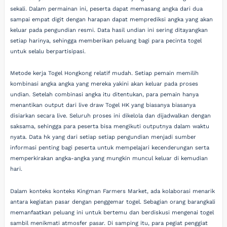
sekali. Dalam permainan ini, peserta dapat memasang angka dari dua
sampai empat digit dengan harapan dapat memprediksi angka yang akan
keluar pada pengundian resmi. Data hasil undian ini sering ditayangkan
setiap harinya, sehingga memberikan peluang bagi para pecinta togel
untuk selalu berpartisipasi.
Metode kerja Togel Hongkong relatif mudah. Setiap pemain memilih
kombinasi angka angka yang mereka yakini akan keluar pada proses
undian. Setelah combinasi angka itu ditentukan, para pemain hanya
menantikan output dari live draw Togel HK yang biasanya biasanya
disiarkan secara live. Seluruh proses ini dikelola dan dijadwalkan dengan
saksama, sehingga para peserta bisa mengikuti outputnya dalam waktu
nyata. Data hk yang dari setiap setiap pengundian menjadi sumber
informasi penting bagi peserta untuk mempelajari kecenderungan serta
memperkirakan angka-angka yang mungkin muncul keluar di kemudian
hari.
Dalam konteks konteks Kingman Farmers Market, ada kolaborasi menarik
antara kegiatan pasar dengan penggemar togel. Sebagian orang barangkali
memanfaatkan peluang ini untuk bertemu dan berdiskusi mengenai togel
sambil menikmati atmosfer pasar. Di samping itu, para pegiat penggiat