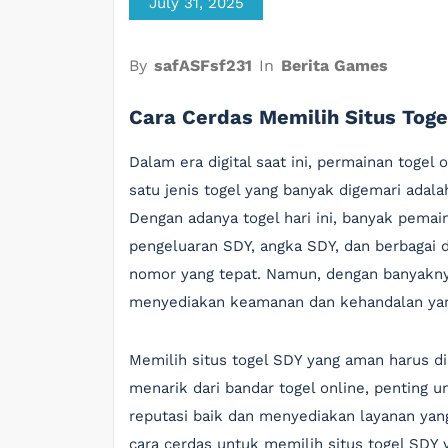
July 31, 2025
By
safASFsf231
In
Berita Games
Cara Cerdas Memilih Situs Tog
Dalam era digital saat ini, permainan togel
satu jenis togel yang banyak digemari adala
Dengan adanya togel hari ini, banyak pemai
pengeluaran SDY, angka SDY, dan berbagai
nomor yang tepat. Namun, dengan banyaknya 
menyediakan keamanan dan kehandalan yang
Memilih situs togel SDY yang aman harus d
menarik dari bandar togel online, penting 
reputasi baik dan menyediakan layanan yan
cara cerdas untuk memilih situs togel SDY