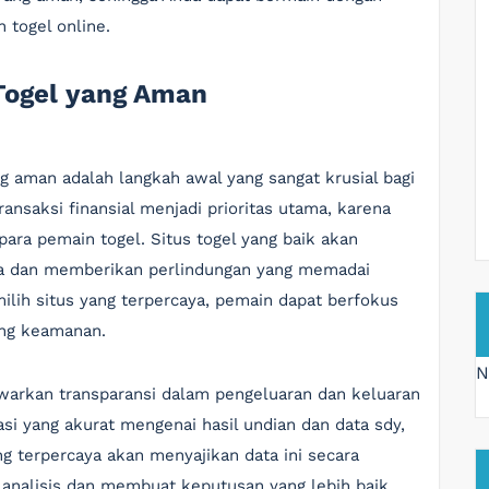
togel online.
Togel yang Aman
ng aman adalah langkah awal yang sangat krusial bagi
ansaksi finansial menjadi prioritas utama, karena
ara pemain togel. Situs togel yang baik akan
ya dan memberikan perlindungan yang memadai
ilih situs yang terpercaya, pemain dapat berfokus
ang keamanan.
N
awarkan transparansi dalam pengeluaran dan keluaran
i yang akurat mengenai hasil undian dan data sdy,
ng terpercaya akan menyajikan data ini secara
analisis dan membuat keputusan yang lebih baik.