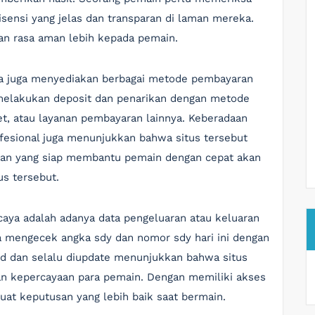
isensi yang jelas dan transparan di laman mereka.
an rasa aman lebih kepada pemain.
caya juga menyediakan berbagai metode pembayaran
melakukan deposit dan penarikan dengan metode
et, atau layanan pembayaran lainnya. Keberadaan
fesional juga menunjukkan bahwa situs tersebut
an yang siap membantu pemain dengan cepat akan
us tersebut.
ercaya adalah adanya data pengeluaran atau keluaran
a mengecek angka sdy dan nomor sdy hari ini dengan
lid dan selalu diupdate menunjukkan bahwa situs
an kepercayaan para pemain. Dengan memiliki akses
uat keputusan yang lebih baik saat bermain.