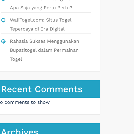
Apa Saja yang Perlu Perlu?
WaliTogel.com: Situs Togel
Tepercaya di Era Digital
Rahasia Sukses Menggunakan
Bupatitogel dalam Permainan
Togel
Recent Comments
o comments to show.
Archives