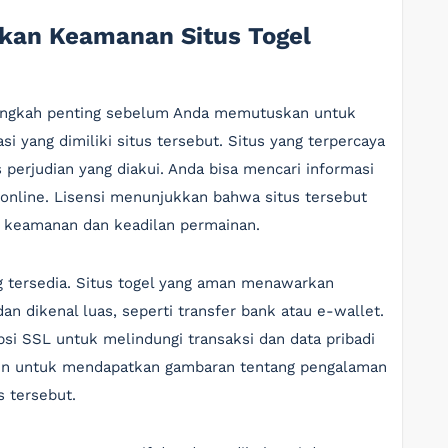
kan Keamanan Situs Togel
langkah penting sebelum Anda memutuskan untuk
si yang dimiliki situs tersebut. Situs yang terpercaya
s perjudian yang diakui. Anda bisa mencari informasi
n online. Lisensi menunjukkan bahwa situs tersebut
l keamanan dan keadilan permainan.
 tersedia. Situs togel yang aman menawarkan
n dikenal luas, seperti transfer bank atau e-wallet.
si SSL untuk melindungi transaksi dan data pribadi
 lain untuk mendapatkan gambaran tentang pengalaman
 tersebut.