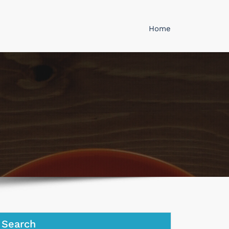
Home
Search