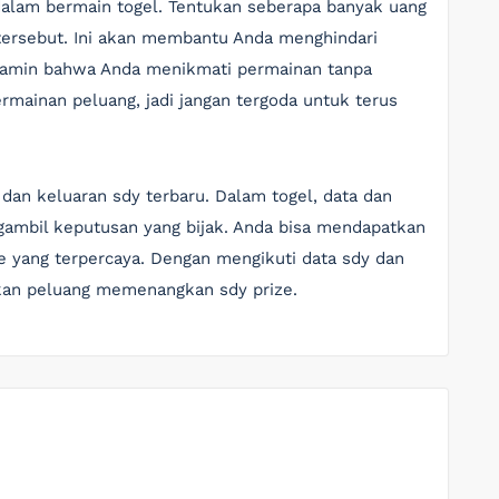
 dalam bermain togel. Tentukan seberapa banyak uang
 tersebut. Ini akan membantu Anda menghindari
jamin bahwa Anda menikmati permainan tanpa
ermainan peluang, jadi jangan tergoda untuk terus
 dan keluaran sdy terbaru. Dalam togel, data dan
ngambil keputusan yang bijak. Anda bisa mendapatkan
ne yang terpercaya. Dengan mengikuti data sdy dan
tkan peluang memenangkan sdy prize.