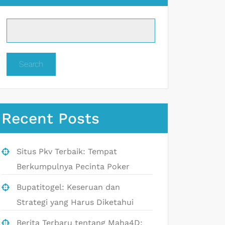
Search
Recent Posts
Situs Pkv Terbaik: Tempat
Berkumpulnya Pecinta Poker
Bupatitogel: Keseruan dan
Strategi yang Harus Diketahui
Berita Terbaru tentang Maha4D: