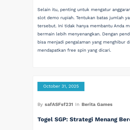
Selain itu, penting untuk mengatur anggar
slot demo rupiah. Tentukan batas jumlah ya
tersebut. Ini tidak hanya membantu Anda m
bermain lebih menyenangkan. Dengan pendek
bisa menjadi pengalaman yang menghibur d
mendapatkan free spin yang dicari.
October 31, 2025
By
safASFsf231
In
Berita Games
Togel SGP: Strategi Menang Be