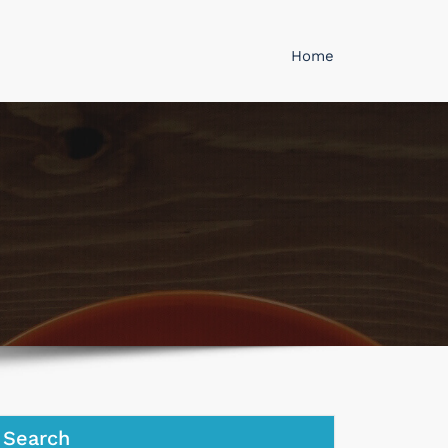
Home
Search