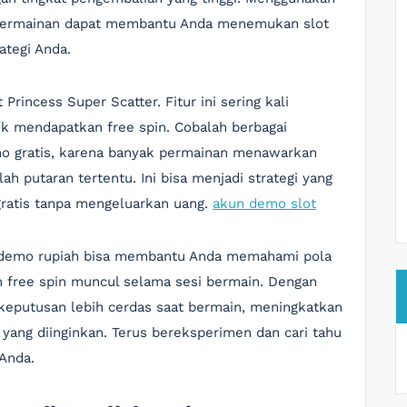
 permainan dapat membantu Anda menemukan slot
ategi Anda.
 Princess Super Scatter. Fitur ini sering kali
 mendapatkan free spin. Cobalah berbagai
mo gratis, karena banyak permainan menawarkan
 putaran tertentu. Ini bisa menjadi strategi yang
gratis tanpa mengeluarkan uang.
akun demo slot
ot demo rupiah bisa membantu Anda memahami pola
 free spin muncul selama sesi bermain. Dengan
keputusan lebih cerdas saat bermain, meningkatkan
yang diinginkan. Terus bereksperimen dan cari tahu
Anda.