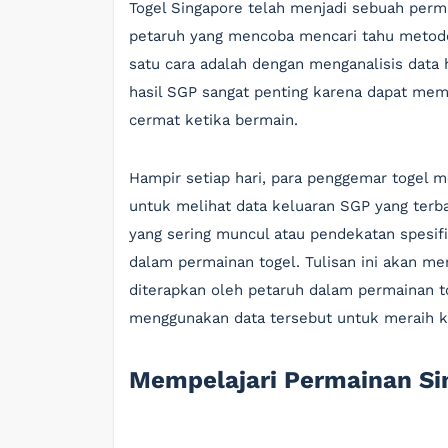
Togel Singapore telah menjadi sebuah perma
petaruh yang mencoba mencari tahu metod
satu cara adalah dengan menganalisis data h
hasil SGP sangat penting karena dapat me
cermat ketika bermain.
Hampir setiap hari, para penggemar togel 
untuk melihat data keluaran SGP yang terb
yang sering muncul atau pendekatan spesif
dalam permainan togel. Tulisan ini akan me
diterapkan oleh petaruh dalam permainan t
menggunakan data tersebut untuk meraih 
Mempelajari Permainan Si