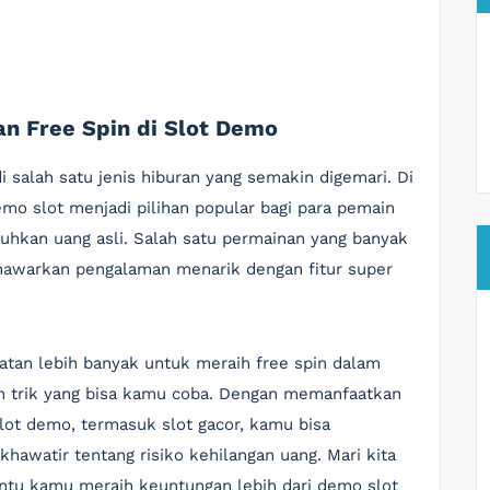
n Free Spin di Slot Demo
i salah satu jenis hiburan yang semakin digemari. Di
emo slot menjadi pilihan popular bagi para pemain
hkan uang asli. Salah satu permainan yang banyak
menawarkan pengalaman menarik dengan fitur super
tan lebih banyak untuk meraih free spin dalam
an trik yang bisa kamu coba. Dengan memanfaatkan
lot demo, termasuk slot gacor, kamu bisa
awatir tentang risiko kehilangan uang. Mari kita
ntu kamu meraih keuntungan lebih dari demo slot