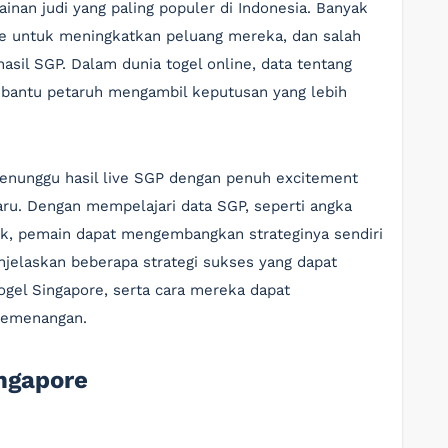
inan judi yang paling populer di Indonesia. Banyak
e untuk meningkatkan peluang mereka, dan salah
asil SGP. Dalam dunia togel online, data tentang
mbantu petaruh mengambil keputusan yang lebih
menunggu hasil live SGP dengan penuh excitement
aru. Dengan mempelajari data SGP, seperti angka
ik, pemain dapat mengembangkan strateginya sendiri
njelaskan beberapa strategi sukses yang dapat
ogel Singapore, serta cara mereka dapat
kemenangan.
ngapore