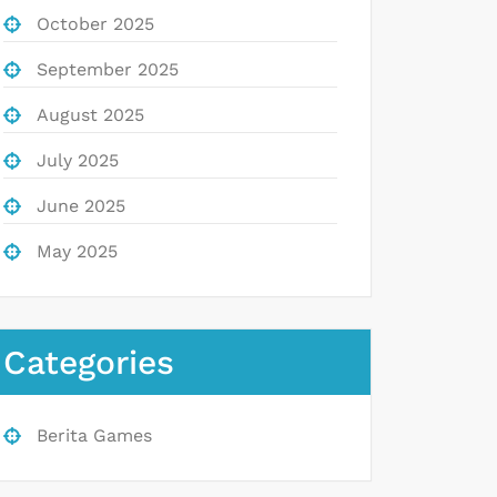
October 2025
September 2025
August 2025
July 2025
June 2025
May 2025
Categories
Berita Games