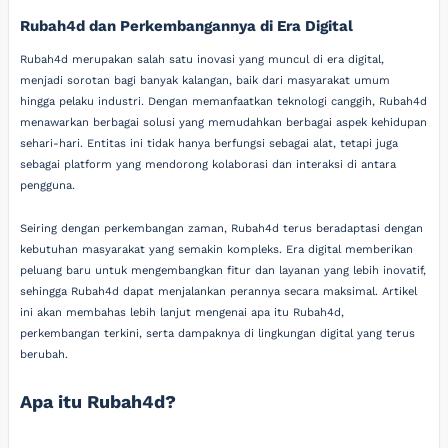
Rubah4d dan Perkembangannya di Era Digital
Rubah4d merupakan salah satu inovasi yang muncul di era digital,
menjadi sorotan bagi banyak kalangan, baik dari masyarakat umum
hingga pelaku industri. Dengan memanfaatkan teknologi canggih, Rubah4d
menawarkan berbagai solusi yang memudahkan berbagai aspek kehidupan
sehari-hari. Entitas ini tidak hanya berfungsi sebagai alat, tetapi juga
sebagai platform yang mendorong kolaborasi dan interaksi di antara
pengguna.
Seiring dengan perkembangan zaman, Rubah4d terus beradaptasi dengan
kebutuhan masyarakat yang semakin kompleks. Era digital memberikan
peluang baru untuk mengembangkan fitur dan layanan yang lebih inovatif,
sehingga Rubah4d dapat menjalankan perannya secara maksimal. Artikel
ini akan membahas lebih lanjut mengenai apa itu Rubah4d,
perkembangan terkini, serta dampaknya di lingkungan digital yang terus
berubah.
Apa itu Rubah4d?