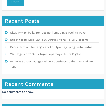
Search
Recent Posts
Situs Pkv Terbaik: Tempat Berkumpulnya Pecinta Poker
Bupatitogel: Keseruan dan Strategi yang Harus Diketahui
Berita Terbaru tentang Maha4D: Apa Saja yang Perlu Perlu?
WaliTogel.com: Situs Togel Tepercaya di Era Digital
Rahasia Sukses Menggunakan Bupatitogel dalam Permainan
Togel
Recent Comments
No comments to show.