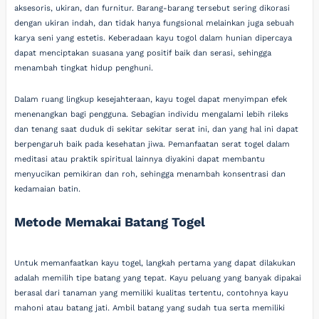
aksesoris, ukiran, dan furnitur. Barang-barang tersebut sering dikorasi
dengan ukiran indah, dan tidak hanya fungsional melainkan juga sebuah
karya seni yang estetis. Keberadaan kayu togol dalam hunian dipercaya
dapat menciptakan suasana yang positif baik dan serasi, sehingga
menambah tingkat hidup penghuni.
Dalam ruang lingkup kesejahteraan, kayu togel dapat menyimpan efek
menenangkan bagi pengguna. Sebagian individu mengalami lebih rileks
dan tenang saat duduk di sekitar sekitar serat ini, dan yang hal ini dapat
berpengaruh baik pada kesehatan jiwa. Pemanfaatan serat togel dalam
meditasi atau praktik spiritual lainnya diyakini dapat membantu
menyucikan pemikiran dan roh, sehingga menambah konsentrasi dan
kedamaian batin.
Metode Memakai Batang Togel
Untuk memanfaatkan kayu togel, langkah pertama yang dapat dilakukan
adalah memilih tipe batang yang tepat. Kayu peluang yang banyak dipakai
berasal dari tanaman yang memiliki kualitas tertentu, contohnya kayu
mahoni atau batang jati. Ambil batang yang sudah tua serta memiliki