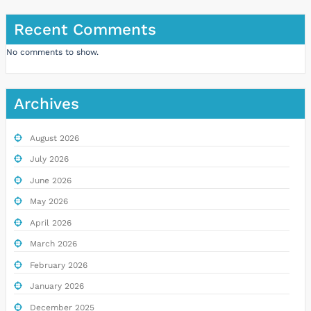
Recent Comments
No comments to show.
Archives
August 2026
July 2026
June 2026
May 2026
April 2026
March 2026
February 2026
January 2026
December 2025