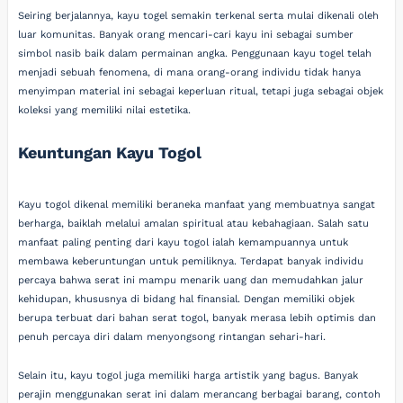
Seiring berjalannya, kayu togel semakin terkenal serta mulai dikenali oleh
luar komunitas. Banyak orang mencari-cari kayu ini sebagai sumber
simbol nasib baik dalam permainan angka. Penggunaan kayu togel telah
menjadi sebuah fenomena, di mana orang-orang individu tidak hanya
menyimpan material ini sebagai keperluan ritual, tetapi juga sebagai objek
koleksi yang memiliki nilai estetika.
Keuntungan Kayu Togol
Kayu togol dikenal memiliki beraneka manfaat yang membuatnya sangat
berharga, baiklah melalui amalan spiritual atau kebahagiaan. Salah satu
manfaat paling penting dari kayu togol ialah kemampuannya untuk
membawa keberuntungan untuk pemiliknya. Terdapat banyak individu
percaya bahwa serat ini mampu menarik uang dan memudahkan jalur
kehidupan, khususnya di bidang hal finansial. Dengan memiliki objek
berupa terbuat dari bahan serat togol, banyak merasa lebih optimis dan
penuh percaya diri dalam menyongsong rintangan sehari-hari.
Selain itu, kayu togol juga memiliki harga artistik yang bagus. Banyak
perajin menggunakan serat ini dalam merancang berbagai barang, contoh