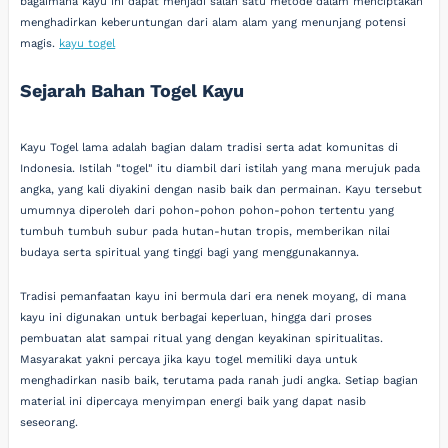
bagaimana kayu ini dapat menjadi salah satu metode dalam menciptakan
menghadirkan keberuntungan dari alam alam yang menunjang potensi
magis.
kayu togel
Sejarah Bahan Togel Kayu
Kayu Togel lama adalah bagian dalam tradisi serta adat komunitas di
Indonesia. Istilah "togel" itu diambil dari istilah yang mana merujuk pada
angka, yang kali diyakini dengan nasib baik dan permainan. Kayu tersebut
umumnya diperoleh dari pohon-pohon pohon-pohon tertentu yang
tumbuh tumbuh subur pada hutan-hutan tropis, memberikan nilai
budaya serta spiritual yang tinggi bagi yang menggunakannya.
Tradisi pemanfaatan kayu ini bermula dari era nenek moyang, di mana
kayu ini digunakan untuk berbagai keperluan, hingga dari proses
pembuatan alat sampai ritual yang dengan keyakinan spiritualitas.
Masyarakat yakni percaya jika kayu togel memiliki daya untuk
menghadirkan nasib baik, terutama pada ranah judi angka. Setiap bagian
material ini dipercaya menyimpan energi baik yang dapat nasib
seseorang.