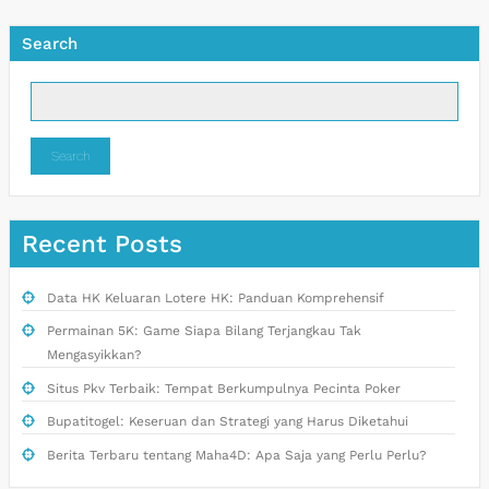
Search
Search
Recent Posts
Data HK Keluaran Lotere HK: Panduan Komprehensif
Permainan 5K: Game Siapa Bilang Terjangkau Tak
Mengasyikkan?
Situs Pkv Terbaik: Tempat Berkumpulnya Pecinta Poker
Bupatitogel: Keseruan dan Strategi yang Harus Diketahui
Berita Terbaru tentang Maha4D: Apa Saja yang Perlu Perlu?