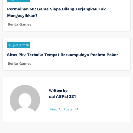
Permainan 5K: Game Siapa Bilang Terjangkau Tak
Mengasyikkan?
Berita Games
August 3, 2026
Situs Pkv Terbaik: Tempat Berkumpulnya Pecinta Poker
Berita Games
Written by:
safASFsf231
View All Posts