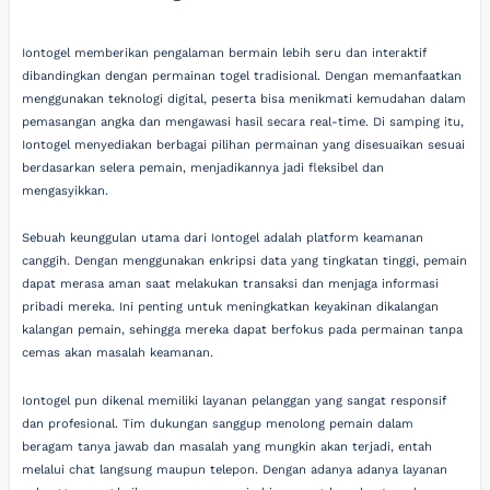
Iontogel memberikan pengalaman bermain lebih seru dan interaktif
dibandingkan dengan permainan togel tradisional. Dengan memanfaatkan
menggunakan teknologi digital, peserta bisa menikmati kemudahan dalam
pemasangan angka dan mengawasi hasil secara real-time. Di samping itu,
Iontogel menyediakan berbagai pilihan permainan yang disesuaikan sesuai
berdasarkan selera pemain, menjadikannya jadi fleksibel dan
mengasyikkan.
Sebuah keunggulan utama dari Iontogel adalah platform keamanan
canggih. Dengan menggunakan enkripsi data yang tingkatan tinggi, pemain
dapat merasa aman saat melakukan transaksi dan menjaga informasi
pribadi mereka. Ini penting untuk meningkatkan keyakinan dikalangan
kalangan pemain, sehingga mereka dapat berfokus pada permainan tanpa
cemas akan masalah keamanan.
Iontogel pun dikenal memiliki layanan pelanggan yang sangat responsif
dan profesional. Tim dukungan sanggup menolong pemain dalam
beragam tanya jawab dan masalah yang mungkin akan terjadi, entah
melalui chat langsung maupun telepon. Dengan adanya adanya layanan