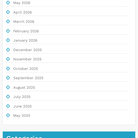
May 2026
April 2026
March 2026
February 2026
January 2026
December 2025
November 2025
October 2025
September 2025
August 2025
July 2025
June 2025
May 2025