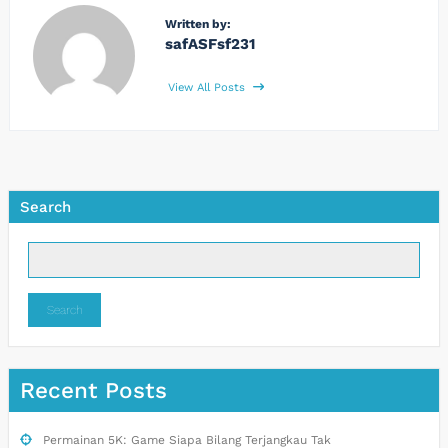
Written by:
safASFsf231
View All Posts
Search
Search
Recent Posts
Permainan 5K: Game Siapa Bilang Terjangkau Tak