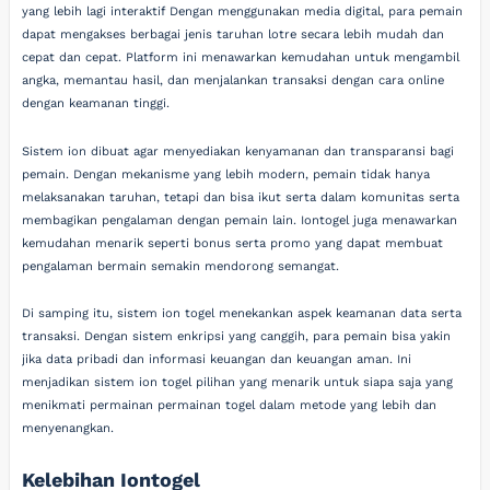
yang lebih lagi interaktif Dengan menggunakan media digital, para pemain
dapat mengakses berbagai jenis taruhan lotre secara lebih mudah dan
cepat dan cepat. Platform ini menawarkan kemudahan untuk mengambil
angka, memantau hasil, dan menjalankan transaksi dengan cara online
dengan keamanan tinggi.
Sistem ion dibuat agar menyediakan kenyamanan dan transparansi bagi
pemain. Dengan mekanisme yang lebih modern, pemain tidak hanya
melaksanakan taruhan, tetapi dan bisa ikut serta dalam komunitas serta
membagikan pengalaman dengan pemain lain. Iontogel juga menawarkan
kemudahan menarik seperti bonus serta promo yang dapat membuat
pengalaman bermain semakin mendorong semangat.
Di samping itu, sistem ion togel menekankan aspek keamanan data serta
transaksi. Dengan sistem enkripsi yang canggih, para pemain bisa yakin
jika data pribadi dan informasi keuangan dan keuangan aman. Ini
menjadikan sistem ion togel pilihan yang menarik untuk siapa saja yang
menikmati permainan permainan togel dalam metode yang lebih dan
menyenangkan.
Kelebihan Iontogel