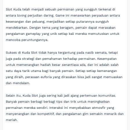
Slot Kuda telah menjadi sebuah permainan yang sungguh terkenal di
antara loving perjudian daring. Game ini menawarkan perpaduan antara
kesenangan dan peluang, menjadikan setiap putarannya sungguh
mendebarkan. Dengan tema yang beragam, pemain dapat merasakan
pengalaman gameplay yang unik setiap kali mereka memutuskan untuk
mencoba peruntungannya.
Sukses di Kuda Slot tidak hanya tergantung pada nasib semata, tetapi
juga pada strategi dan pemahaman terhadap permainan. Kesempatan
untuk memenangkan hadiah besar senantiasa ada, dan ini adalah salah
satu daya tarik utama bagi banyak pemain. Setiap setiap kemenangan
yang diraih, perasaan euforia yang dirasakan bisa jadi sangat memuaskan
dan mendalam.
Selain itu, Kuda Slot juga sering kali jadi ajang pertemuan komunitas.
Banyak pemain berbagi berbagi tips dan trik untuk meningkatkan
permainan mereka sendiri. Interaksi ini menyebabkan atmosfir yang
menyenangkan dan kompetitif, dan pengalaman gim semakin menarik dan
meriah.