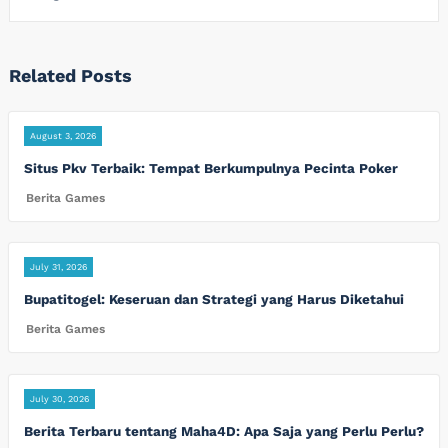
Related Posts
August 3, 2026
Situs Pkv Terbaik: Tempat Berkumpulnya Pecinta Poker
Berita Games
July 31, 2026
Bupatitogel: Keseruan dan Strategi yang Harus Diketahui
Berita Games
July 30, 2026
Berita Terbaru tentang Maha4D: Apa Saja yang Perlu Perlu?