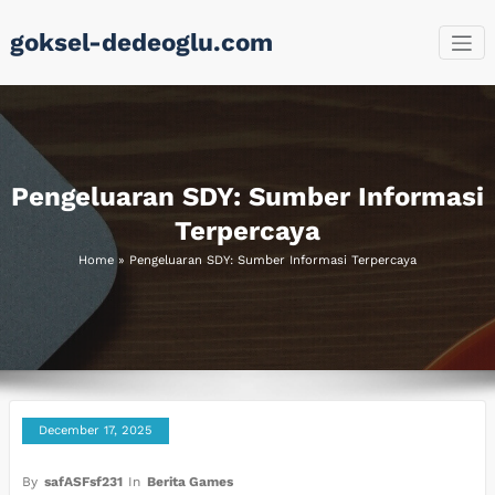
Skip
goksel-dedeoglu.com
to
content
Pengeluaran SDY: Sumber Informasi
Terpercaya
Home
»
Pengeluaran SDY: Sumber Informasi Terpercaya
December 17, 2025
By
safASFsf231
In
Berita Games