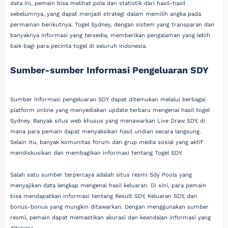
data ini, pemain bisa melihat pola dan statistik dari hasil-hasil
sebelumnya, yang dapat menjadi strategi dalam memilih angka pada
permainan berikutnya. Togel Sydney, dengan sistem yang transparan dan
banyaknya informasi yang tersedia, memberikan pengalaman yang lebih
baik bagi para pecinta togel di seluruh Indonesia.
Sumber-sumber Informasi Pengeluaran SDY
Sumber informasi pengeluaran SDY dapat ditemukan melalui berbagai
platform online yang menyediakan update terbaru mengenai hasil togel
Sydney. Banyak situs web khusus yang menawarkan Live Draw SDY, di
mana para pemain dapat menyaksikan hasil undian secara langsung.
Selain itu, banyak komunitas forum dan grup media sosial yang aktif
mendiskusikan dan membagikan informasi tentang Togel SDY.
Salah satu sumber terpercaya adalah situs resmi Sdy Pools yang
menyajikan data lengkap mengenai hasil keluaran. Di sini, para pemain
bisa mendapatkan informasi tentang Result SDY, Keluaran SDY, dan
bonus-bonus yang mungkin ditawarkan. Dengan menggunakan sumber
resmi, pemain dapat memastikan akurasi dan keandalan informasi yang