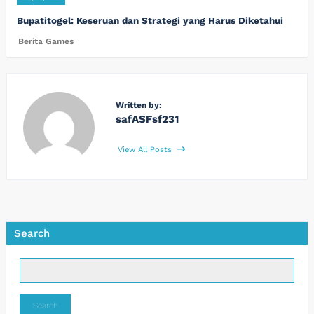
Bupatitogel: Keseruan dan Strategi yang Harus Diketahui
Berita Games
Written by:
safASFsf231
View All Posts
Search
Search