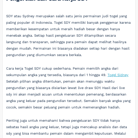
SDY atau Sydney merupakan salah satu jenis permainan judi togel yang
paling populer di Indonesia. Togel SDY memiliki banyak penggemar karena
memberikan kesempatan untuk meraih hadiah besar dengan hanya
menebak angka. Setiap hasil pengeluaran SDY ditampilkan secara
langsung dan transparan, sehingga para pemain dapat melihat hasilnya
dengan mudah. Permainan ini biasanya diadakan setiap hari dengan hasil
pengundian yang diumumkan secara berkala.
Cara kerja Togel SDY cukup sederhana. Pemain memilih angka dari
sekumpulan angka yang tersedia, biasanya dari 1 hingga 49.
Togel Sidney
Setelah pilihan angka ditentukan, pemain akan menunggu waktu
pengundian yang biasanya disiarkan lewat live draw SDY. Hasil dari live
sdy ini akan menjadi acuan untuk menentukan pemenang, berdasarkan
angka yang keluar pada pengundian tersebut. Semakin banyak angka yang
cocok, semakin besar peluang pemain untuk memenangkan hadiah.
Penting juga untuk memahami bahwa pengeluaran SDY tidak hanya
sebatas hasil angka yang keluar, tetapi juga mencakup analisis dan data
sdy yang bisa membantu pemain dalam mengambil keputusan. Melalui