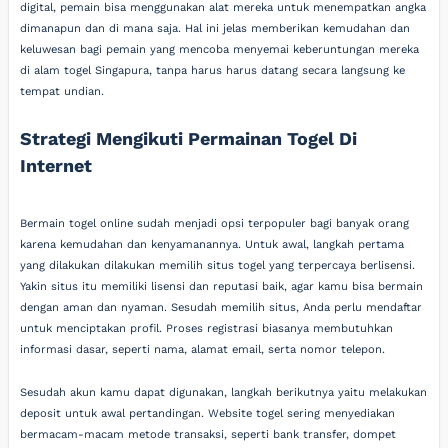
digital, pemain bisa menggunakan alat mereka untuk menempatkan angka
dimanapun dan di mana saja. Hal ini jelas memberikan kemudahan dan
keluwesan bagi pemain yang mencoba menyemai keberuntungan mereka
di alam togel Singapura, tanpa harus harus datang secara langsung ke
tempat undian.
Strategi Mengikuti Permainan Togel Di
Internet
Bermain togel online sudah menjadi opsi terpopuler bagi banyak orang
karena kemudahan dan kenyamanannya. Untuk awal, langkah pertama
yang dilakukan dilakukan memilih situs togel yang terpercaya berlisensi.
Yakin situs itu memiliki lisensi dan reputasi baik, agar kamu bisa bermain
dengan aman dan nyaman. Sesudah memilih situs, Anda perlu mendaftar
untuk menciptakan profil. Proses registrasi biasanya membutuhkan
informasi dasar, seperti nama, alamat email, serta nomor telepon.
Sesudah akun kamu dapat digunakan, langkah berikutnya yaitu melakukan
deposit untuk awal pertandingan. Website togel sering menyediakan
bermacam-macam metode transaksi, seperti bank transfer, dompet