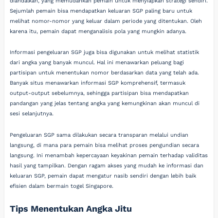
diandalkan, yang memudahkan pemain untuk menyiapkan strategi sendiri.
Sejumlah pemain bisa mendapatkan keluaran SGP paling baru untuk
melihat nomor-nomor yang keluar dalam periode yang ditentukan. Oleh
karena itu, pemain dapat menganalisis pola yang mungkin adanya.
Informasi pengeluaran SGP juga bisa digunakan untuk melihat statistik
dari angka yang banyak muncul. Hal ini menawarkan peluang bagi
partisipan untuk menentukan nomor berdasarkan data yang telah ada.
Banyak situs menawarkan informasi SGP komprehensif, termasuk
output-output sebelumnya, sehingga partisipan bisa mendapatkan
pandangan yang jelas tentang angka yang kemungkinan akan muncul di
sesi selanjutnya.
Pengeluaran SGP sama dilakukan secara transparan melalui undian
langsung, di mana para pemain bisa melihat proses pengundian secara
langsung. Ini menambah kepercayaan keyakinan pemain terhadap validitas
hasil yang tampilkan. Dengan ragam akses yang mudah ke informasi dan
keluaran SGP, pemain dapat mengatur nasib sendiri dengan lebih baik
efisien dalam bermain togel Singapore.
Tips Menentukan Angka Jitu