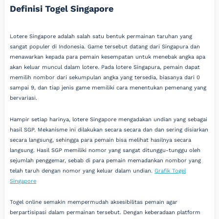
Definisi Togel Singapore
Lotere Singapore adalah salah satu bentuk permainan taruhan yang
sangat populer di Indonesia. Game tersebut datang dari Singapura dan
menawarkan kepada para pemain kesempatan untuk menebak angka apa
akan keluar muncul dalam lotere. Pada lotere Singapura, pemain dapat
memilih nombor dari sekumpulan angka yang tersedia, biasanya dari 0
sampai 9, dan tiap jenis game memiliki cara menentukan pemenang yang
bervariasi.
Hampir setiap harinya, lotere Singapore mengadakan undian yang sebagai
hasil SGP. Mekanisme ini dilakukan secara secara dan dan sering disiarkan
secara langsung, sehingga para pemain bisa melihat hasilnya secara
langsung. Hasil SGP memiliki nomor yang sangat ditunggu-tunggu oleh
sejumlah penggemar, sebab di para pemain memadankan nombor yang
telah taruh dengan nomor yang keluar dalam undian.
Grafik Togel
Singapore
Togel online semakin mempermudah aksesibilitas pemain agar
berpartisipasi dalam permainan tersebut. Dengan keberadaan platform