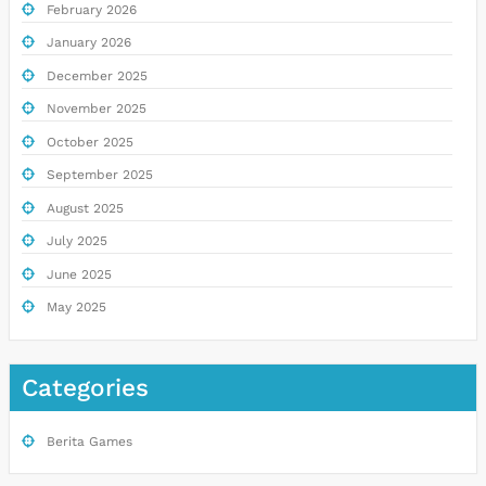
February 2026
January 2026
December 2025
November 2025
October 2025
September 2025
August 2025
July 2025
June 2025
May 2025
Categories
Berita Games