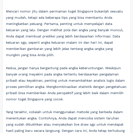
Mencari nomor jitu dalam permainan togel Singapore bukanlah sesuatu
yang mudah, tetapi ada beberapa tips yang bisa membantu Anda
meningkatkan peluang. Pertama, penting untuk mempelajari data
keluaran yang lalu. Dengan melihat pola dan angka yang banyak muncul,
Anda dapat membuat prediksi yang lebih berdasarkan informasi. Data
keluaran sgp, seperti angka keluaran malam ini dan hari ini, dapat
memberikan gambaran yang lebih jelas tentang angka-angka yang
mungkin yang bisa Anda pilih.
Kedua, jangan hanya bergantung pada angka keberuntungan. Meskipun
banyak orang meyakini pada angka tertentu berdasarkan pengalaman
pribadi atau keyakinan, penting untuk menambahkan analisis logis dalam
proses pemilihan angka. Mengkombinasikan statistik dengan pengetahuan
pribadi bisa memberikan Anda perspektif yang lebih baik dalam memilih
nomor togel Singapore yang cocok.
Yang terakhir, cobalah untuk menggunakan metode yang berbeda dalam
menentukan angka. Contohnya, Anda dapat mencoba sistem taruhan
yang sudah dibuktikan atau menyaksikan live draw sgp untuk mendapat
hasil paling baru secara langsung. Dengan cara ini, Anda tetap terhubung