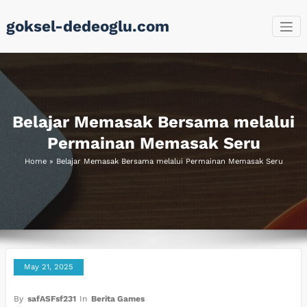
Skip
goksel-dedeoglu.com
to
content
Belajar Memasak Bersama melalui
Permainan Memasak Seru
Home
»
Belajar Memasak Bersama melalui Permainan Memasak Seru
May 21, 2025
By
safASFsf231
In
Berita Games