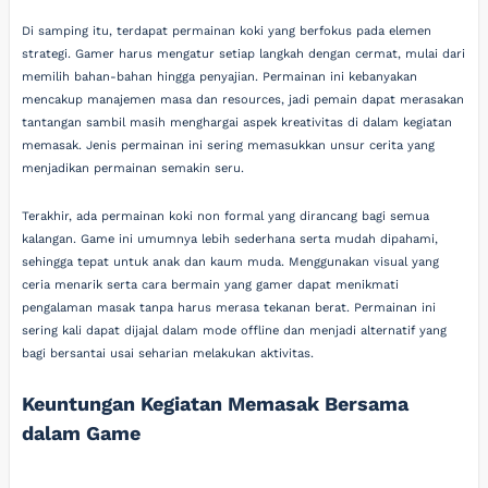
Di samping itu, terdapat permainan koki yang berfokus pada elemen
strategi. Gamer harus mengatur setiap langkah dengan cermat, mulai dari
memilih bahan-bahan hingga penyajian. Permainan ini kebanyakan
mencakup manajemen masa dan resources, jadi pemain dapat merasakan
tantangan sambil masih menghargai aspek kreativitas di dalam kegiatan
memasak. Jenis permainan ini sering memasukkan unsur cerita yang
menjadikan permainan semakin seru.
Terakhir, ada permainan koki non formal yang dirancang bagi semua
kalangan. Game ini umumnya lebih sederhana serta mudah dipahami,
sehingga tepat untuk anak dan kaum muda. Menggunakan visual yang
ceria menarik serta cara bermain yang gamer dapat menikmati
pengalaman masak tanpa harus merasa tekanan berat. Permainan ini
sering kali dapat dijajal dalam mode offline dan menjadi alternatif yang
bagi bersantai usai seharian melakukan aktivitas.
Keuntungan Kegiatan Memasak Bersama
dalam Game