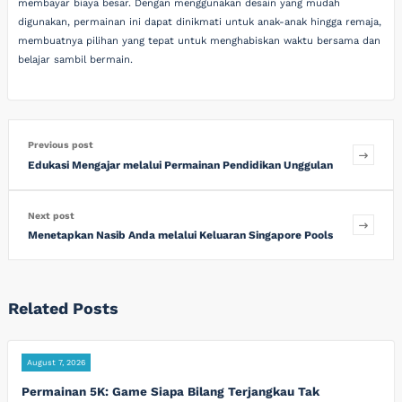
membayar biaya besar. Dengan menggunakan desain yang mudah
digunakan, permainan ini dapat dinikmati untuk anak-anak hingga remaja,
membuatnya pilihan yang tepat untuk menghabiskan waktu bersama dan
belajar sambil bermain.
Previous post
Edukasi Mengajar melalui Permainan Pendidikan Unggulan
Next post
Menetapkan Nasib Anda melalui Keluaran Singapore Pools
Related Posts
August 7, 2026
Permainan 5K: Game Siapa Bilang Terjangkau Tak