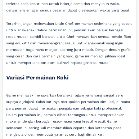
terletak pada kebutuhan untuk bekerja sama dan menyusun waktu
dengan efisien agar semua pesanan dapat diselesaikan waktu yang tepat.
Terakhir, jangan melewatkan Little Chef, permainan sederhana yang cocok
untuk anak-anak. Dalam permainan ini, pemain akan belajar berbagai
resep mudah sambil beraksi. Little Chef menawarkan sensasi beraktifitas
yang edukatif dan menyenangkan, sesuai untuk anak-anak yang ingin
merasakan bagaimana menjadi seorang juru masak. Dengan desain grafis
yang cerah dan cara bermain yang baik, game ini menjadi pilihan ideal
untuk memperkenalkan alam kulinari kepada generasi muda .
Variasi Permainan Koki
Game memasak menawarkan beraneka ragam jenis yang sangat seru
supaya dijelajahi. Salah satunya merupakan permainan simulasi, di mana
para pemain dapat merasakan pengalaman sebagai koki profesional.
Dalam permainan ini, pemain diberi tantangan untuk mempersiapkan
makanan dengan berbagai resep-resep yang kreatif kreatif. Game
semacam ini sering kali membutuhkan cepatan dan ketepatan pada
mengelola order, membuatnya amat seru bagi dimainkan.