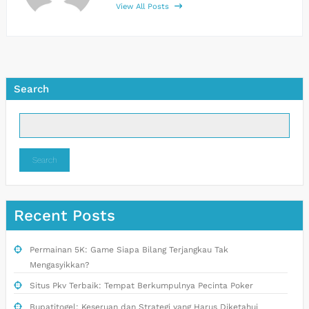
View All Posts
Search
Search
Recent Posts
Permainan 5K: Game Siapa Bilang Terjangkau Tak
Mengasyikkan?
Situs Pkv Terbaik: Tempat Berkumpulnya Pecinta Poker
Bupatitogel: Keseruan dan Strategi yang Harus Diketahui