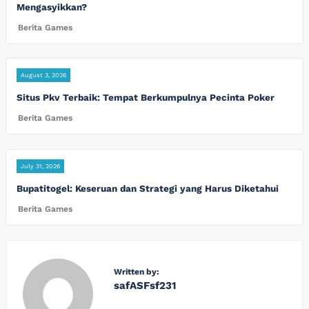
Mengasyikkan?
Berita Games
August 3, 2026
Situs Pkv Terbaik: Tempat Berkumpulnya Pecinta Poker
Berita Games
July 31, 2026
Bupatitogel: Keseruan dan Strategi yang Harus Diketahui
Berita Games
Written by:
safASFsf231