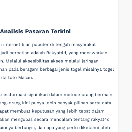
Analisis Pasaran Terkini
i internet kian populer di tengah masyarakat
njadi perhatian adalah Rakyat4d, yang menawarkan
. Melalui aksesibilitas akses melalui jaringan,
n pada beragam berbagai jenis togel misalnya togel
erta toto Macau.
 transformasi signifikan dalam metode orang bermain
ng-orang kini punya lebih banyak pilihan serta data
dapat membuat keputusan yang lebih tepat dalam
 akan mengupas secara mendalam tentang rakyat4d
ainnya berfungsi, dan apa yang perlu diketahui oleh