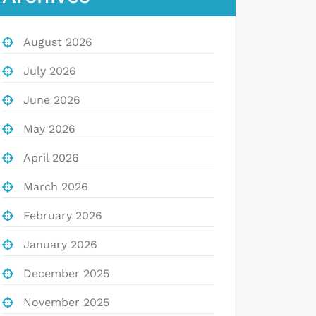
August 2026
July 2026
June 2026
May 2026
April 2026
March 2026
February 2026
January 2026
December 2025
November 2025