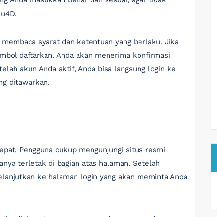
ng Anda masukkan benar dan sesuai, agar tidak
ju4D.
k membaca syarat dan ketentuan yang berlaku. Jika
ombol daftarkan. Anda akan menerima konfirmasi
telah akun Anda aktif, Anda bisa langsung login ke
ng ditawarkan.
cepat. Pengguna cukup mengunjungi situs resmi
anya terletak di bagian atas halaman. Setelah
lanjutkan ke halaman login yang akan meminta Anda