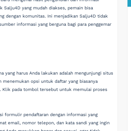
nk Salju4D yang mudah diakses, pemain bisa
ng dengan komunitas. Ini menjadikan Salju4D tidak
 sumber informasi yang berguna bagi para penggemar
ma yang harus Anda lakukan adalah mengunjungi situs
n menemukan opsi untuk daftar yang biasanya
n. Klik pada tombol tersebut untuk memulai proses
si formulir pendaftaran dengan informasi yang
mat email, nomor telepon, dan kata sandi yang ingin