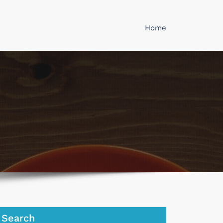
Home
Search