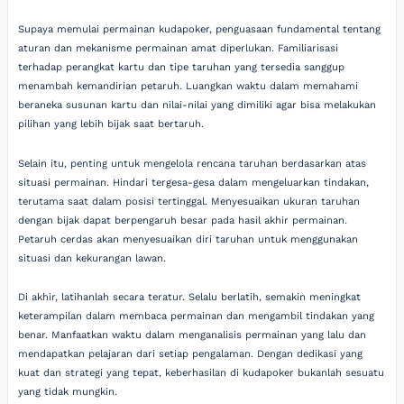
Supaya memulai permainan kudapoker, penguasaan fundamental tentang
aturan dan mekanisme permainan amat diperlukan. Familiarisasi
terhadap perangkat kartu dan tipe taruhan yang tersedia sanggup
menambah kemandirian petaruh. Luangkan waktu dalam memahami
beraneka susunan kartu dan nilai-nilai yang dimiliki agar bisa melakukan
pilihan yang lebih bijak saat bertaruh.
Selain itu, penting untuk mengelola rencana taruhan berdasarkan atas
situasi permainan. Hindari tergesa-gesa dalam mengeluarkan tindakan,
terutama saat dalam posisi tertinggal. Menyesuaikan ukuran taruhan
dengan bijak dapat berpengaruh besar pada hasil akhir permainan.
Petaruh cerdas akan menyesuaikan diri taruhan untuk menggunakan
situasi dan kekurangan lawan.
Di akhir, latihanlah secara teratur. Selalu berlatih, semakin meningkat
keterampilan dalam membaca permainan dan mengambil tindakan yang
benar. Manfaatkan waktu dalam menganalisis permainan yang lalu dan
mendapatkan pelajaran dari setiap pengalaman. Dengan dedikasi yang
kuat dan strategi yang tepat, keberhasilan di kudapoker bukanlah sesuatu
yang tidak mungkin.