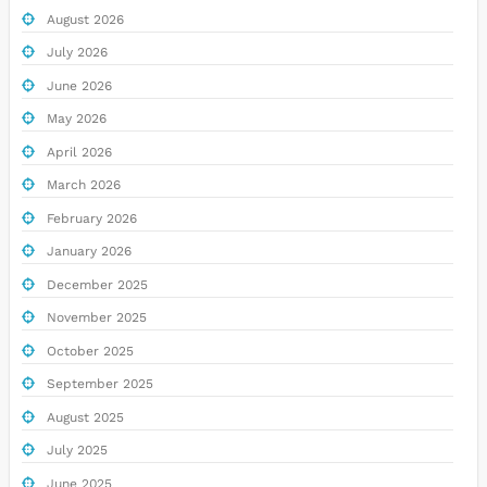
August 2026
July 2026
June 2026
May 2026
April 2026
March 2026
February 2026
January 2026
December 2025
November 2025
October 2025
September 2025
August 2025
July 2025
June 2025