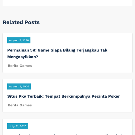
Related Posts
August 7, 2026
Permainan 5K: Game Siapa Bilang Terjangkau Tak
Mengasyikkan?
Berita Games
August 3, 2026
Situs Pkv Terbaik: Tempat Berkumpulnya Pecinta Poker
Berita Games
July 31, 2026