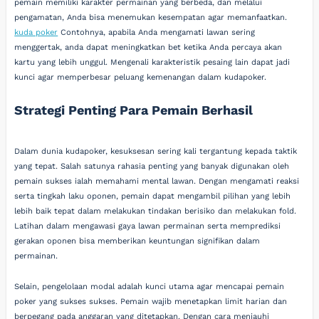
pemain memiliki karakter permainan yang berbeda, dan melalui
pengamatan, Anda bisa menemukan kesempatan agar memanfaatkan.
kuda poker
Contohnya, apabila Anda mengamati lawan sering
menggertak, anda dapat meningkatkan bet ketika Anda percaya akan
kartu yang lebih unggul. Mengenali karakteristik pesaing lain dapat jadi
kunci agar memperbesar peluang kemenangan dalam kudapoker.
Strategi Penting Para Pemain Berhasil
Dalam dunia kudapoker, kesuksesan sering kali tergantung kepada taktik
yang tepat. Salah satunya rahasia penting yang banyak digunakan oleh
pemain sukses ialah memahami mental lawan. Dengan mengamati reaksi
serta tingkah laku oponen, pemain dapat mengambil pilihan yang lebih
lebih baik tepat dalam melakukan tindakan berisiko dan melakukan fold.
Latihan dalam mengawasi gaya lawan permainan serta memprediksi
gerakan oponen bisa memberikan keuntungan signifikan dalam
permainan.
Selain, pengelolaan modal adalah kunci utama agar mencapai pemain
poker yang sukses sukses. Pemain wajib menetapkan limit harian dan
berpegang pada anggaran yang ditetapkan. Dengan cara menjauhi