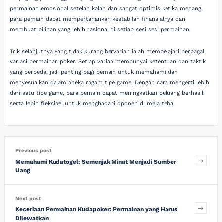
permainan emosional setelah kalah dan sangat optimis ketika menang,
para pemain dapat mempertahankan kestabilan finansialnya dan
membuat pilihan yang lebih rasional di setiap sesi sesi permainan.
Trik selanjutnya yang tidak kurang bervarian ialah mempelajari berbagai
variasi permainan poker. Setiap varian mempunyai ketentuan dan taktik
yang berbeda, jadi penting bagi pemain untuk memahami dan
menyesuaikan dalam aneka ragam tipe game. Dengan cara mengerti lebih
dari satu tipe game, para pemain dapat meningkatkan peluang berhasil
serta lebih fleksibel untuk menghadapi oponen di meja teba.
Previous post
Memahami Kudatogel: Semenjak Minat Menjadi Sumber
Uang
Next post
Keceriaan Permainan Kudapoker: Permainan yang Harus
Dilewatkan