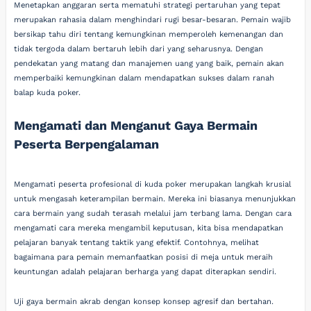
Menetapkan anggaran serta mematuhi strategi pertaruhan yang tepat
merupakan rahasia dalam menghindari rugi besar-besaran. Pemain wajib
bersikap tahu diri tentang kemungkinan memperoleh kemenangan dan
tidak tergoda dalam bertaruh lebih dari yang seharusnya. Dengan
pendekatan yang matang dan manajemen uang yang baik, pemain akan
memperbaiki kemungkinan dalam mendapatkan sukses dalam ranah
balap kuda poker.
Mengamati dan Menganut Gaya Bermain
Peserta Berpengalaman
Mengamati peserta profesional di kuda poker merupakan langkah krusial
untuk mengasah keterampilan bermain. Mereka ini biasanya menunjukkan
cara bermain yang sudah terasah melalui jam terbang lama. Dengan cara
mengamati cara mereka mengambil keputusan, kita bisa mendapatkan
pelajaran banyak tentang taktik yang efektif. Contohnya, melihat
bagaimana para pemain memanfaatkan posisi di meja untuk meraih
keuntungan adalah pelajaran berharga yang dapat diterapkan sendiri.
Uji gaya bermain akrab dengan konsep konsep agresif dan bertahan.