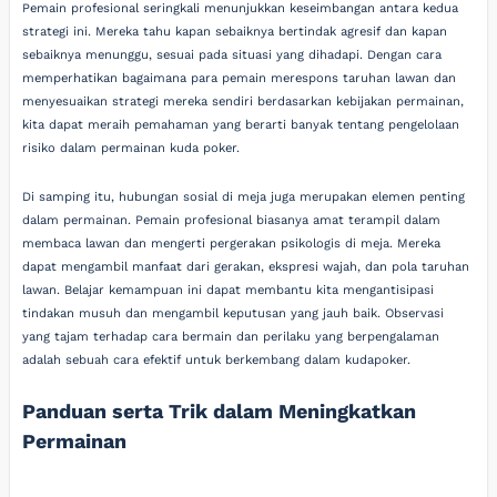
Pemain profesional seringkali menunjukkan keseimbangan antara kedua
strategi ini. Mereka tahu kapan sebaiknya bertindak agresif dan kapan
sebaiknya menunggu, sesuai pada situasi yang dihadapi. Dengan cara
memperhatikan bagaimana para pemain merespons taruhan lawan dan
menyesuaikan strategi mereka sendiri berdasarkan kebijakan permainan,
kita dapat meraih pemahaman yang berarti banyak tentang pengelolaan
risiko dalam permainan kuda poker.
Di samping itu, hubungan sosial di meja juga merupakan elemen penting
dalam permainan. Pemain profesional biasanya amat terampil dalam
membaca lawan dan mengerti pergerakan psikologis di meja. Mereka
dapat mengambil manfaat dari gerakan, ekspresi wajah, dan pola taruhan
lawan. Belajar kemampuan ini dapat membantu kita mengantisipasi
tindakan musuh dan mengambil keputusan yang jauh baik. Observasi
yang tajam terhadap cara bermain dan perilaku yang berpengalaman
adalah sebuah cara efektif untuk berkembang dalam kudapoker.
Panduan serta Trik dalam Meningkatkan
Permainan