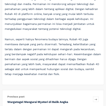
teknologi dan media. Permainan ini mendorong adopsi teknologi dan
pemahaman yang lebih dalam tentang aplikasi digital. Dengan kehadiran
Rubah 4D di platform online, banyak orang yang mulai lebih terbuka
terhadap penggunaan teknologi dalam berbagai aspek kehidupan. Ini
menunjukkan bagaimana permainan ini bisa menjadi jembatan untuk
mengedukasi masyarakat tentang potensi teknologi digital.
Namun, seperti halnya fenomena budaya lainnya, Rubah 4D juga
membawa dampak yang perlu dicermati. Terkadang, keterlibatan yang
terlalu dalam dengan permainan ini dapat mengarah pada kecanduan,
yang berdampak negatif pada kehidupan sehari-hari. Keseimbangan dalam
bermain dan aspek sosial yang dihadirkan harus dijaga. Dengan
pemahaman yang lebih baik, masyarakat dapat memanfaatkan Rubah 4D
sebagai alat untuk memperkuat hubungan sosial dan budaya, sambil
tetap menjaga kesehatan mental dan fisik.
Previous post
Wargatogel Mengurai Mysteri di Balik Angka