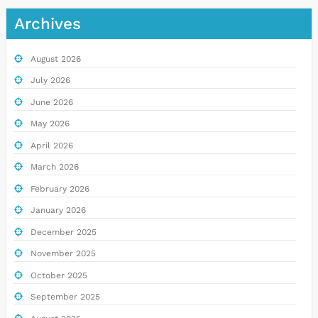
Archives
August 2026
July 2026
June 2026
May 2026
April 2026
March 2026
February 2026
January 2026
December 2025
November 2025
October 2025
September 2025