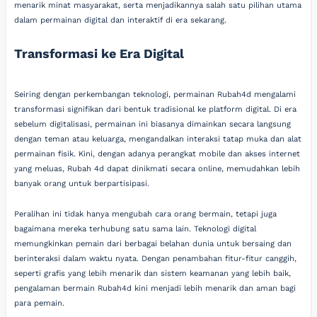
menarik minat masyarakat, serta menjadikannya salah satu pilihan utama
dalam permainan digital dan interaktif di era sekarang.
Transformasi ke Era Digital
Seiring dengan perkembangan teknologi, permainan Rubah4d mengalami
transformasi signifikan dari bentuk tradisional ke platform digital. Di era
sebelum digitalisasi, permainan ini biasanya dimainkan secara langsung
dengan teman atau keluarga, mengandalkan interaksi tatap muka dan alat
permainan fisik. Kini, dengan adanya perangkat mobile dan akses internet
yang meluas, Rubah 4d dapat dinikmati secara online, memudahkan lebih
banyak orang untuk berpartisipasi.
Peralihan ini tidak hanya mengubah cara orang bermain, tetapi juga
bagaimana mereka terhubung satu sama lain. Teknologi digital
memungkinkan pemain dari berbagai belahan dunia untuk bersaing dan
berinteraksi dalam waktu nyata. Dengan penambahan fitur-fitur canggih,
seperti grafis yang lebih menarik dan sistem keamanan yang lebih baik,
pengalaman bermain Rubah4d kini menjadi lebih menarik dan aman bagi
para pemain.