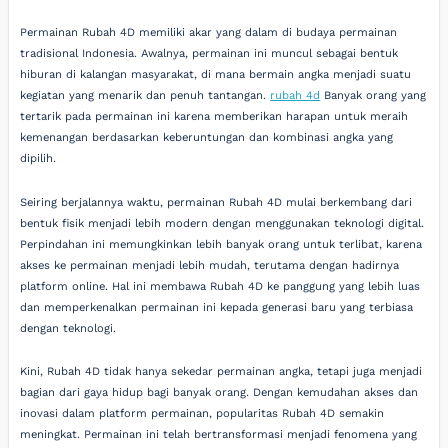
Permainan Rubah 4D memiliki akar yang dalam di budaya permainan
tradisional Indonesia. Awalnya, permainan ini muncul sebagai bentuk
hiburan di kalangan masyarakat, di mana bermain angka menjadi suatu
kegiatan yang menarik dan penuh tantangan.
rubah 4d
Banyak orang yang
tertarik pada permainan ini karena memberikan harapan untuk meraih
kemenangan berdasarkan keberuntungan dan kombinasi angka yang
dipilih.
Seiring berjalannya waktu, permainan Rubah 4D mulai berkembang dari
bentuk fisik menjadi lebih modern dengan menggunakan teknologi digital.
Perpindahan ini memungkinkan lebih banyak orang untuk terlibat, karena
akses ke permainan menjadi lebih mudah, terutama dengan hadirnya
platform online. Hal ini membawa Rubah 4D ke panggung yang lebih luas
dan memperkenalkan permainan ini kepada generasi baru yang terbiasa
dengan teknologi.
Kini, Rubah 4D tidak hanya sekedar permainan angka, tetapi juga menjadi
bagian dari gaya hidup bagi banyak orang. Dengan kemudahan akses dan
inovasi dalam platform permainan, popularitas Rubah 4D semakin
meningkat. Permainan ini telah bertransformasi menjadi fenomena yang