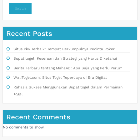
Search
Recent Posts
Situs Pkv Terbaik: Tempat Berkumpulnya Pecinta Poker
Bupatitogel: Keseruan dan Strategi yang Harus Diketahui
Berita Terbaru tentang Maha4D: Apa Saja yang Perlu Perlu?
WaliTogel.com: Situs Togel Tepercaya di Era Digital
Rahasia Sukses Menggunakan Bupatitogel dalam Permainan
Togel
Recent Comments
No comments to show.