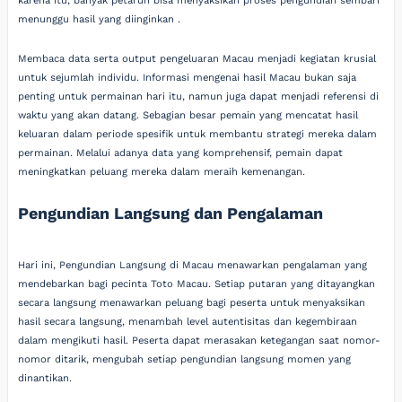
karena itu, banyak petaruh bisa menyaksikan proses pengundian sembari
menunggu hasil yang diinginkan .
Membaca data serta output pengeluaran Macau menjadi kegiatan krusial
untuk sejumlah individu. Informasi mengenai hasil Macau bukan saja
penting untuk permainan hari itu, namun juga dapat menjadi referensi di
waktu yang akan datang. Sebagian besar pemain yang mencatat hasil
keluaran dalam periode spesifik untuk membantu strategi mereka dalam
permainan. Melalui adanya data yang komprehensif, pemain dapat
meningkatkan peluang mereka dalam meraih kemenangan.
Pengundian Langsung dan Pengalaman
Hari ini, Pengundian Langsung di Macau menawarkan pengalaman yang
mendebarkan bagi pecinta Toto Macau. Setiap putaran yang ditayangkan
secara langsung menawarkan peluang bagi peserta untuk menyaksikan
hasil secara langsung, menambah level autentisitas dan kegembiraan
dalam mengikuti hasil. Peserta dapat merasakan ketegangan saat nomor-
nomor ditarik, mengubah setiap pengundian langsung momen yang
dinantikan.