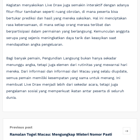
Kegiatan menyaksikan Live Draw juga semakin interaktif dengan adanya
fitur-fitur tambahan seperti ruang obrolan, di mana peserta bisa
bertukar prediksi dan hasil yang mereka saksikan. Hal ini menciptakan
rasa kebersamaan, di mana setiap orang merasa terlibat dan
berpartisipasi dalam permainan yang berlangsung. Kemunculan anggota
serupa yang sejenis meningkatkan daya tarik dan keasyikan saat
mendapatkan angka pengeluaran.
Bagi banyak pemain, Pengundian Langsung bukan hanya sekadar
menunggu angka, tetapi juga elemen dari rutinitas yang mewarnai hari
mereka. Dari informasi dan informasi dari Macau yang selalu diupdate,
semua pemain memiliki kesempatan yang sama untuk menang. Ini
membuat Live Draw menjadi lebih dari sekedar acara, tetapi juga
pengalaman sosial yang memperkuat ikatan antar peserta di seluruh
dunia.
Previous post
Ramalan Togel Macau: Mengungkap Misteri Nomor Pasti