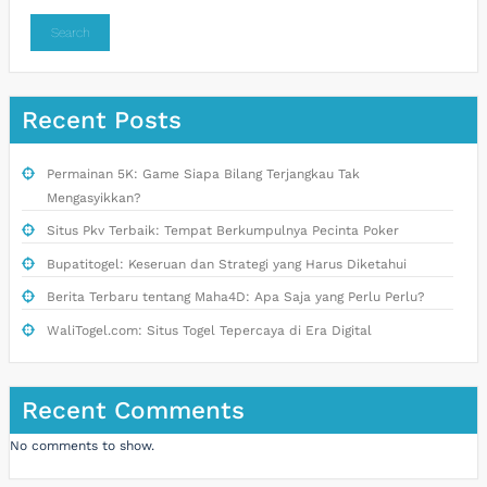
Search
Recent Posts
Permainan 5K: Game Siapa Bilang Terjangkau Tak
Mengasyikkan?
Situs Pkv Terbaik: Tempat Berkumpulnya Pecinta Poker
Bupatitogel: Keseruan dan Strategi yang Harus Diketahui
Berita Terbaru tentang Maha4D: Apa Saja yang Perlu Perlu?
WaliTogel.com: Situs Togel Tepercaya di Era Digital
Recent Comments
No comments to show.