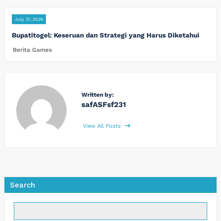
July 31, 2026
Bupatitogel: Keseruan dan Strategi yang Harus Diketahui
Berita Games
Written by:
safASFsf231
View All Posts
Search