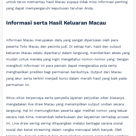
untuk terus memantau hasil Macau supaya tidak miss informasi penting
yang dapat mempengaruhi keputusan taruhan Anda.
Informasi serta Hasil Keluaran Macau
Informasi Macau merupakan data yang sangat diperlukan oleh para
peserta Toto Macau dan pecinta judi. Di setiap hari, hasil dan output
keluaran Macau selalu diperbarui dalam langsung, memberikan akses yang
mudah untuk mereka yang ingin mengetahui nomor-nomor yang. Dengan
mengikuti informasi ini para pemain dapat menganalisa pola serta
menghasilkan prediksi bagi permainan berikutnya. Output dari Macau
yang akur serta terkini menjadi kunci dalam meraih hasil yang baik pada
permainan ini.
Situs-situs terpercaya serta penyedia layanan perjudian siber biasanya
mengadakan live draw Macau yang menampilkan output undian secara
langsung. Hal ini memungkinkan peserta agar melihat nomor yang keluar
secara real-time, menambah keterbukaan dan keyakinan terhadap proses
ini. Live draw sering sering ditayangkan melalui berbagai sarana sosial
sosial dan kanal streaming dalam rangka mencapai lebih banyak. Oleh