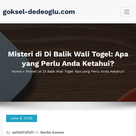
Skip
goksel-dedeoglu.com
to
content
Misteri di Di Balik Wali Togel: Apa
yang Perlu Anda Ketahui?
Home
»
Misteri di Di Balik Wali Togel: Apa yang Perlu Anda Ketahui?
June 8, 2026
By
safASFsf231
In
Berita Games