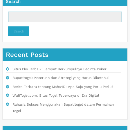
Search
Search
Recent Posts
Situs Pkv Terbaik: Tempat Berkumpulnya Pecinta Poker
Bupatitogel: Keseruan dan Strategi yang Harus Diketahui
Berita Terbaru tentang Maha4D: Apa Saja yang Perlu Perlu?
WaliTogel.com: Situs Togel Tepercaya di Era Digital
Rahasia Sukses Menggunakan Bupatitogel dalam Permainan
Togel