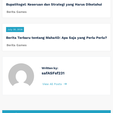
Bupatitogel: Keseruan dan Strategi yang Harus Diketahui
Berita Games
July 30, 2026
Berita Terbaru tentang Maha4D: Apa Saja yang Perlu Perlu?
Berita Games
Written by:
safASFsf231
View All Posts