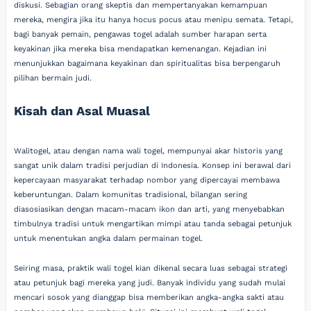
diskusi. Sebagian orang skeptis dan mempertanyakan kemampuan
mereka, mengira jika itu hanya hocus pocus atau menipu semata. Tetapi,
bagi banyak pemain, pengawas togel adalah sumber harapan serta
keyakinan jika mereka bisa mendapatkan kemenangan. Kejadian ini
menunjukkan bagaimana keyakinan dan spiritualitas bisa berpengaruh
pilihan bermain judi.
Kisah dan Asal Muasal
Walitogel, atau dengan nama wali togel, mempunyai akar historis yang
sangat unik dalam tradisi perjudian di Indonesia. Konsep ini berawal dari
kepercayaan masyarakat terhadap nombor yang dipercayai membawa
keberuntungan. Dalam komunitas tradisional, bilangan sering
diasosiasikan dengan macam-macam ikon dan arti, yang menyebabkan
timbulnya tradisi untuk mengartikan mimpi atau tanda sebagai petunjuk
untuk menentukan angka dalam permainan togel.
Seiring masa, praktik wali togel kian dikenal secara luas sebagai strategi
atau petunjuk bagi mereka yang judi. Banyak individu yang sudah mulai
mencari sosok yang dianggap bisa memberikan angka-angka sakti atau