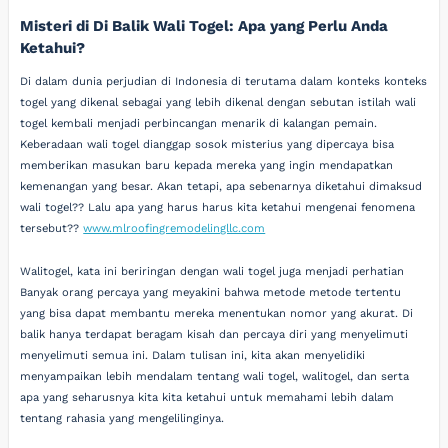
Misteri di Di Balik Wali Togel: Apa yang Perlu Anda
Ketahui?
Di dalam dunia perjudian di Indonesia di terutama dalam konteks konteks
togel yang dikenal sebagai yang lebih dikenal dengan sebutan istilah wali
togel kembali menjadi perbincangan menarik di kalangan pemain.
Keberadaan wali togel dianggap sosok misterius yang dipercaya bisa
memberikan masukan baru kepada mereka yang ingin mendapatkan
kemenangan yang besar. Akan tetapi, apa sebenarnya diketahui dimaksud
wali togel?? Lalu apa yang harus harus kita ketahui mengenai fenomena
tersebut??
www.mlroofingremodelingllc.com
Walitogel, kata ini beriringan dengan wali togel juga menjadi perhatian
Banyak orang percaya yang meyakini bahwa metode metode tertentu
yang bisa dapat membantu mereka menentukan nomor yang akurat. Di
balik hanya terdapat beragam kisah dan percaya diri yang menyelimuti
menyelimuti semua ini. Dalam tulisan ini, kita akan menyelidiki
menyampaikan lebih mendalam tentang wali togel, walitogel, dan serta
apa yang seharusnya kita kita ketahui untuk memahami lebih dalam
tentang rahasia yang mengelilinginya.