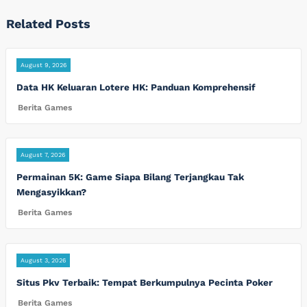
Related Posts
August 9, 2026
Data HK Keluaran Lotere HK: Panduan Komprehensif
Berita Games
August 7, 2026
Permainan 5K: Game Siapa Bilang Terjangkau Tak
Mengasyikkan?
Berita Games
August 3, 2026
Situs Pkv Terbaik: Tempat Berkumpulnya Pecinta Poker
Berita Games