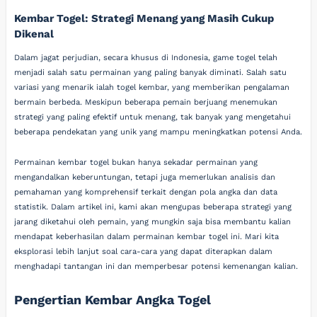
Kembar Togel: Strategi Menang yang Masih Cukup
Dikenal
Dalam jagat perjudian, secara khusus di Indonesia, game togel telah
menjadi salah satu permainan yang paling banyak diminati. Salah satu
variasi yang menarik ialah togel kembar, yang memberikan pengalaman
bermain berbeda. Meskipun beberapa pemain berjuang menemukan
strategi yang paling efektif untuk menang, tak banyak yang mengetahui
beberapa pendekatan yang unik yang mampu meningkatkan potensi Anda.
Permainan kembar togel bukan hanya sekadar permainan yang
mengandalkan keberuntungan, tetapi juga memerlukan analisis dan
pemahaman yang komprehensif terkait dengan pola angka dan data
statistik. Dalam artikel ini, kami akan mengupas beberapa strategi yang
jarang diketahui oleh pemain, yang mungkin saja bisa membantu kalian
mendapat keberhasilan dalam permainan kembar togel ini. Mari kita
eksplorasi lebih lanjut soal cara-cara yang dapat diterapkan dalam
menghadapi tantangan ini dan memperbesar potensi kemenangan kalian.
Pengertian Kembar Angka Togel