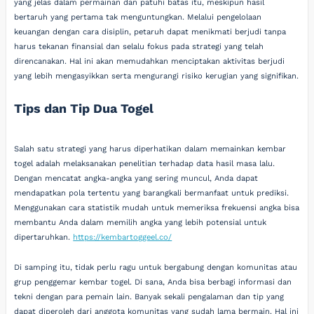
yang jelas dalam permainan dan patuhi batas itu, meskipun hasil
bertaruh yang pertama tak menguntungkan. Melalui pengelolaan
keuangan dengan cara disiplin, petaruh dapat menikmati berjudi tanpa
harus tekanan finansial dan selalu fokus pada strategi yang telah
direncanakan. Hal ini akan memudahkan menciptakan aktivitas berjudi
yang lebih mengasyikkan serta mengurangi risiko kerugian yang signifikan.
Tips dan Tip Dua Togel
Salah satu strategi yang harus diperhatikan dalam memainkan kembar
togel adalah melaksanakan penelitian terhadap data hasil masa lalu.
Dengan mencatat angka-angka yang sering muncul, Anda dapat
mendapatkan pola tertentu yang barangkali bermanfaat untuk prediksi.
Menggunakan cara statistik mudah untuk memeriksa frekuensi angka bisa
membantu Anda dalam memilih angka yang lebih potensial untuk
dipertaruhkan.
https://kembartoggeel.co/
Di samping itu, tidak perlu ragu untuk bergabung dengan komunitas atau
grup penggemar kembar togel. Di sana, Anda bisa berbagi informasi dan
tekni dengan para pemain lain. Banyak sekali pengalaman dan tip yang
dapat diperoleh dari anggota komunitas yang sudah lama bermain. Hal ini