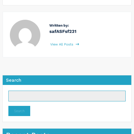
Written by:
safASFsf231
View All Posts
Search
Search