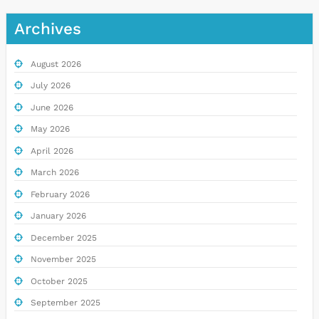
Archives
August 2026
July 2026
June 2026
May 2026
April 2026
March 2026
February 2026
January 2026
December 2025
November 2025
October 2025
September 2025