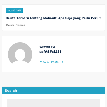
July 30, 2026
Berita Terbaru tentang Maha4D: Apa Saja yang Perlu Perlu?
Berita Games
Written by:
safASFsf231
View All Posts
Search