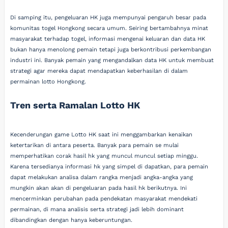
Di samping itu, pengeluaran HK juga mempunyai pengaruh besar pada
komunitas togel Hongkong secara umum. Seiring bertambahnya minat
masyarakat terhadap togel, informasi mengenai keluaran dan data HK
bukan hanya menolong pemain tetapi juga berkontribusi perkembangan
industri ini. Banyak pemain yang mengandalkan data HK untuk membuat
strategi agar mereka dapat mendapatkan keberhasilan di dalam
permainan lotto Hongkong.
Tren serta Ramalan Lotto HK
Kecenderungan game Lotto HK saat ini menggambarkan kenaikan
ketertarikan di antara peserta. Banyak para pemain se mulai
memperhatikan corak hasil hk yang muncul muncul setiap minggu.
Karena tersedianya informasi hk yang simpel di dapatkan, para pemain
dapat melakukan analisa dalam rangka menjadi angka-angka yang
mungkin akan akan di pengeluaran pada hasil hk berikutnya. Ini
mencerminkan perubahan pada pendekatan masyarakat mendekati
permainan, di mana analisis serta strategi jadi lebih dominant
dibandingkan dengan hanya keberuntungan.