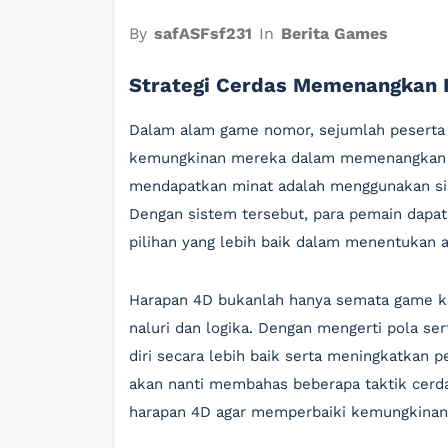
By
safASFsf231
In
Berita Games
Strategi Cerdas Memenangkan 
Dalam alam game nomor, sejumlah peserta 
kemungkinan mereka dalam memenangkan pe
mendapatkan minat adalah menggunakan si
Dengan sistem tersebut, para pemain dapa
pilihan yang lebih baik dalam menentukan 
Harapan 4D bukanlah hanya semata game k
naluri dan logika. Dengan mengerti pola s
diri secara lebih baik serta meningkatkan p
akan nanti membahas beberapa taktik cerd
harapan 4D agar memperbaiki kemungkinan 