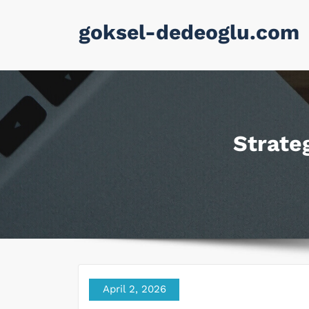
Skip
goksel-dedeoglu.com
to
content
Strate
April 2, 2026