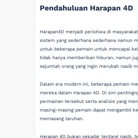
Pendahuluan Harapan 4D
Harapan4D menjadi peristiwa di masyarakat
sistem yang sederhana sederhana namun 
untuk beberapa pemain untuk mencapai kebe
tidak hanya memberikan hiburan, namun ju
sejumlah orang yang ingin merubah nasib m
Dalam era modern ini, beberapa pemain me
mereka dalam Harapan 4D. Di sini penting
permainan tersebut serta analisis yang me
masing-masing pemain dapat mengambil kepu
memasang taruhan.
Harapan 4D bukan sekadar tentang nasib, te