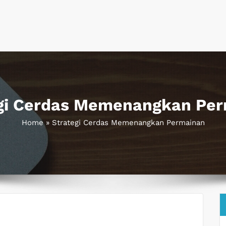
gi Cerdas Memenangkan Pe
Home
»
Strategi Cerdas Memenangkan Permainan