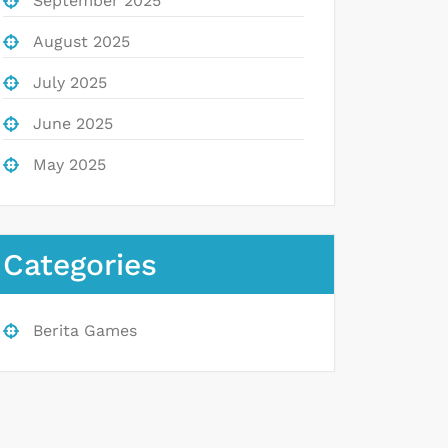
September 2025
August 2025
July 2025
June 2025
May 2025
Categories
Berita Games