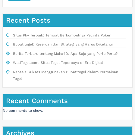
Recent Posts
Situs Pkv Terbaik: Tempat Berkumpulnya Pecinta Poker
Bupatitogel: Keseruan dan Strategi yang Harus Diketahui
Berita Terbaru tentang Maha4D: Apa Saja yang Perlu Perlu?
WaliTogel.com: Situs Togel Tepercaya di Era Digital
Rahasia Sukses Menggunakan Bupatitogel dalam Permainan
Togel
Recent Comments
No comments to show.
Archives