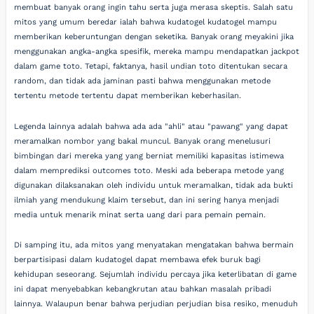
membuat banyak orang ingin tahu serta juga merasa skeptis. Salah satu
mitos yang umum beredar ialah bahwa kudatogel kudatogel mampu
memberikan keberuntungan dengan seketika. Banyak orang meyakini jika
menggunakan angka-angka spesifik, mereka mampu mendapatkan jackpot
dalam game toto. Tetapi, faktanya, hasil undian toto ditentukan secara
random, dan tidak ada jaminan pasti bahwa menggunakan metode
tertentu metode tertentu dapat memberikan keberhasilan.
Legenda lainnya adalah bahwa ada ada "ahli" atau "pawang" yang dapat
meramalkan nombor yang bakal muncul. Banyak orang menelusuri
bimbingan dari mereka yang yang berniat memiliki kapasitas istimewa
dalam memprediksi outcomes toto. Meski ada beberapa metode yang
digunakan dilaksanakan oleh individu untuk meramalkan, tidak ada bukti
ilmiah yang mendukung klaim tersebut, dan ini sering hanya menjadi
media untuk menarik minat serta uang dari para pemain pemain.
Di samping itu, ada mitos yang menyatakan mengatakan bahwa bermain
berpartisipasi dalam kudatogel dapat membawa efek buruk bagi
kehidupan seseorang. Sejumlah individu percaya jika keterlibatan di game
ini dapat menyebabkan kebangkrutan atau bahkan masalah pribadi
lainnya. Walaupun benar bahwa perjudian perjudian bisa resiko, menuduh