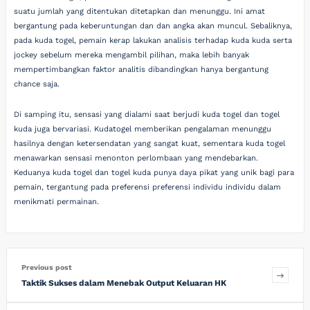
suatu jumlah yang ditentukan ditetapkan dan menunggu. Ini amat
bergantung pada keberuntungan dan dan angka akan muncul. Sebaliknya,
pada kuda togel, pemain kerap lakukan analisis terhadap kuda kuda serta
jockey sebelum mereka mengambil pilihan, maka lebih banyak
mempertimbangkan faktor analitis dibandingkan hanya bergantung
chance saja.
Di samping itu, sensasi yang dialami saat berjudi kuda togel dan togel
kuda juga bervariasi. Kudatogel memberikan pengalaman menunggu
hasilnya dengan ketersendatan yang sangat kuat, sementara kuda togel
menawarkan sensasi menonton perlombaan yang mendebarkan.
Keduanya kuda togel dan togel kuda punya daya pikat yang unik bagi para
pemain, tergantung pada preferensi preferensi individu individu dalam
menikmati permainan.
Previous post
Taktik Sukses dalam Menebak Output Keluaran HK