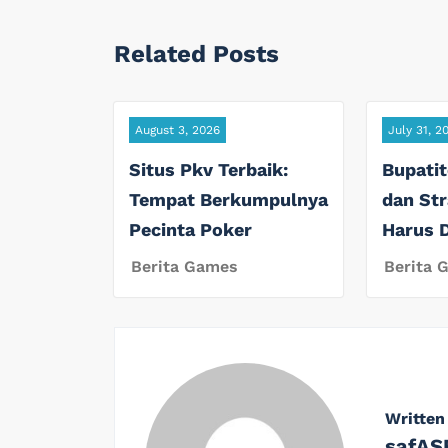
Related Posts
August 3, 2026
July 31, 2
Situs Pkv Terbaik:
Bupatit
Tempat Berkumpulnya
dan Str
Pecinta Poker
Harus 
Berita Games
Berita 
Written
safAS