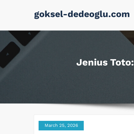
Skip
goksel-dedeoglu.com
to
content
Jenius Toto
March 25, 2026