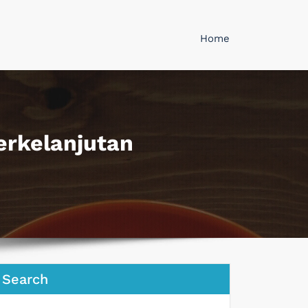
Home
erkelanjutan
Search