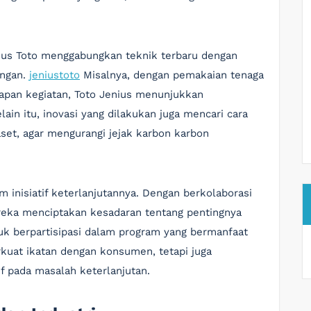
ius Toto menggabungkan teknik terbaru dengan
ungan.
jeniustoto
Misalnya, dengan pemakaian tenaga
apan kegiatan, Toto Jenius menunjukkan
ain itu, inovasi yang dilakukan juga mencari cara
set, agar mengurangi jejak karbon karbon
 inisiatif keterlanjutannya. Dengan berkolaborasi
reka menciptakan kesadaran tentang pentingnya
k berpartisipasi dalam program yang bermanfaat
rkuat ikatan dengan konsumen, tetapi juga
f pada masalah keterlanjutan.