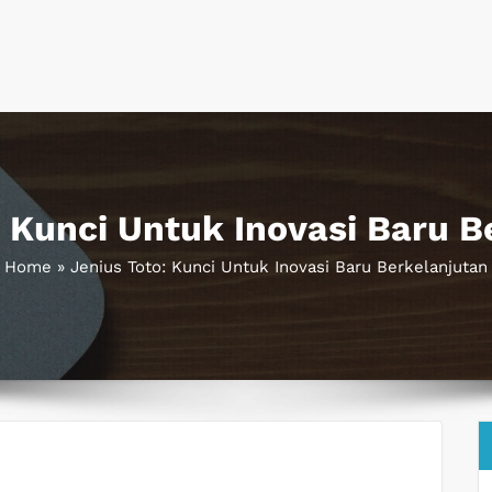
: Kunci Untuk Inovasi Baru B
Home
»
Jenius Toto: Kunci Untuk Inovasi Baru Berkelanjutan