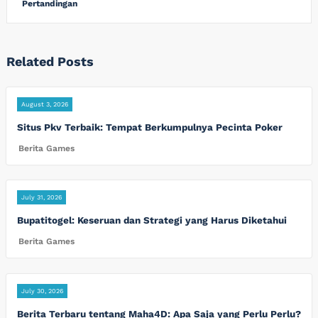
Pertandingan
Related Posts
August 3, 2026
Situs Pkv Terbaik: Tempat Berkumpulnya Pecinta Poker
Berita Games
July 31, 2026
Bupatitogel: Keseruan dan Strategi yang Harus Diketahui
Berita Games
July 30, 2026
Berita Terbaru tentang Maha4D: Apa Saja yang Perlu Perlu?