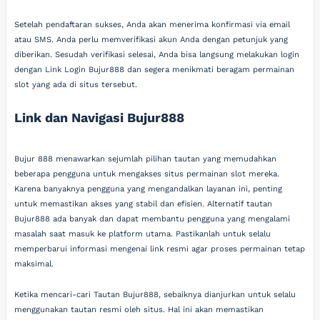
Setelah pendaftaran sukses, Anda akan menerima konfirmasi via email
atau SMS. Anda perlu memverifikasi akun Anda dengan petunjuk yang
diberikan. Sesudah verifikasi selesai, Anda bisa langsung melakukan login
dengan Link Login Bujur888 dan segera menikmati beragam permainan
slot yang ada di situs tersebut.
Link dan Navigasi Bujur888
Bujur 888 menawarkan sejumlah pilihan tautan yang memudahkan
beberapa pengguna untuk mengakses situs permainan slot mereka.
Karena banyaknya pengguna yang mengandalkan layanan ini, penting
untuk memastikan akses yang stabil dan efisien. Alternatif tautan
Bujur888 ada banyak dan dapat membantu pengguna yang mengalami
masalah saat masuk ke platform utama. Pastikanlah untuk selalu
memperbarui informasi mengenai link resmi agar proses permainan tetap
maksimal.
Ketika mencari-cari Tautan Bujur888, sebaiknya dianjurkan untuk selalu
menggunakan tautan resmi oleh situs. Hal ini akan memastikan