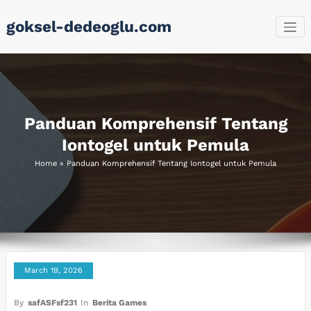
Skip
goksel-dedeoglu.com
to
content
Panduan Komprehensif Tentang
Iontogel untuk Pemula
Home
»
Panduan Komprehensif Tentang Iontogel untuk Pemula
March 19, 2026
By
safASFsf231
In
Berita Games