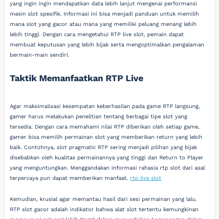
yang ingin ingin mendapatkan data lebih lanjut mengenai performansi
mesin slot spesifik. Informasi ini bisa menjadi panduan untuk memilih
mana slot yang gacor atau mana yang memiliki peluang menang lebih
lebih tinggi. Dengan cara mengetahui RTP live slot, pemain dapat
membuat keputusan yang lebih bijak serta mengoptimalkan pengalaman
bermain-main sendiri.
Taktik Memanfaatkan RTP Live
Agar maksimalisasi kesempatan keberhasilan pada game RTP langsung,
gamer harus melakukan penelitian tentang berbagai tipe slot yang
tersedia. Dengan cara memahami nilai RTP diberikan oleh setiap game,
gamer bisa memilih permainan slot yang memberikan return yang lebih
baik. Contohnya, slot pragmatic RTP sering menjadi pilihan yang bijak
disebabkan oleh kualitas permainannya yang tinggi dan Return to Player
yang menguntungkan. Menggandakan informasi rahasia rtp slot dari asal
terpercaya pun dapat memberikan manfaat.
rtp live slot
Kemudian, krusial agar memantau hasil dari sesi permainan yang lalu.
RTP slot gacor adalah indikator bahwa alat slot tertentu kemungkinan