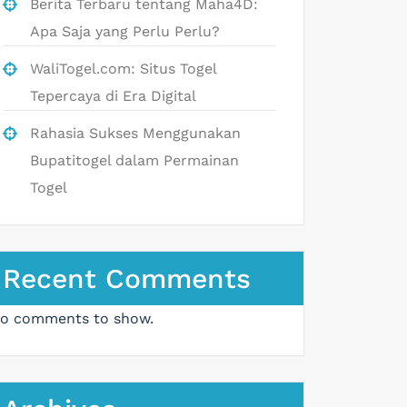
Berita Terbaru tentang Maha4D:
Apa Saja yang Perlu Perlu?
WaliTogel.com: Situs Togel
Tepercaya di Era Digital
Rahasia Sukses Menggunakan
Bupatitogel dalam Permainan
Togel
Recent Comments
o comments to show.