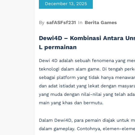
December 13, 2025
By
safASFsf231
In
Berita Games
Dewi4D – Kombinasi Antara Uns
L permainan
Dewi 4D adalah sebuah fenomena yang me
teknologi dalam alam game. Di tengah pe
sebagai platform yang tidak hanya menawa
dan adat istiadat yang lekat dengan masyar
yang muda dengan nilai-nilai yang telah a
main yang khas dan bermutu.
Dalam Dewi4D, para pemain diajak untuk m
dalam gameplay. Contohnya, elemen-elemen 