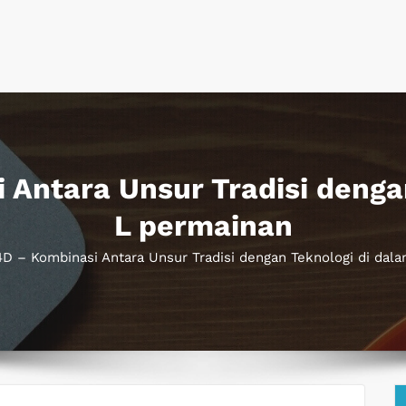
Antara Unsur Tradisi denga
L permainan
D – Kombinasi Antara Unsur Tradisi dengan Teknologi di dal