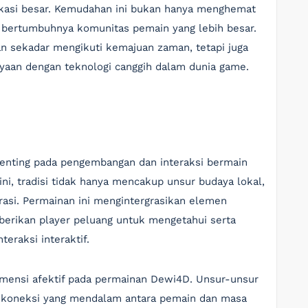
asi besar. Kemudahan ini bukan hanya menghemat
 bertumbuhnya komunitas pemain yang lebih besar.
n sekadar mengikuti kemajuan zaman, tetapi juga
aan dengan teknologi canggih dalam dunia game.
enting pada pengembangan dan interaksi bermain
i, tradisi tidak hanya mencakup unsur budaya lokal,
erasi. Permainan ini mengintergrasikan elemen
mberikan player peluang untuk mengetahui serta
eraksi interaktif.
imensi afektif pada permainan Dewi4D. Unsur-unsur
sa koneksi yang mendalam antara pemain dan masa