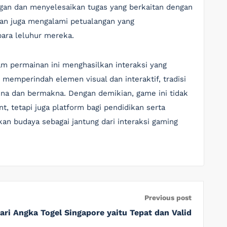
ngan dan menyelesaikan tugas yang berkaitan dengan
nkan juga mengalami petualangan yang
ara leluhur mereka.
lam permainan ini menghasilkan interaksi yang
memperindah elemen visual dan interaktif, tradisi
na dan bermakna. Dengan demikian, game ini tidak
, tetapi juga platform bagi pendidikan serta
an budaya sebagai jantung dari interaksi gaming
Previous post
ri Angka Togel Singapore yaitu Tepat dan Valid