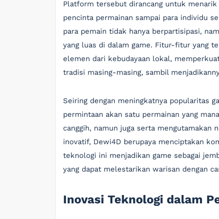
Platform tersebut dirancang untuk menarik 
pencinta permainan sampai para individu s
para pemain tidak hanya berpartisipasi, nam
yang luas di dalam game. Fitur-fitur yang
elemen dari kebudayaan lokal, memperkuat i
tradisi masing-masing, sambil menjadikanny
Seiring dengan meningkatnya popularitas ga
permintaan akan satu permainan yang mana
canggih, namun juga serta mengutamakan n
inovatif, Dewi4D berupaya menciptakan ko
teknologi ini menjadikan game sebagai jemb
yang dapat melestarikan warisan dengan ca
Inovasi Teknologi dalam P