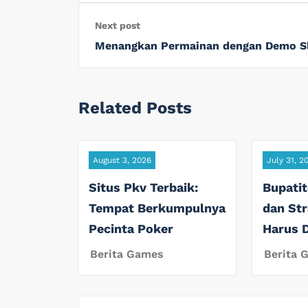
Next post
Menangkan Permainan dengan Demo Sl
Related Posts
August 3, 2026
July 31, 2
Situs Pkv Terbaik:
Bupatit
Tempat Berkumpulnya
dan Str
Pecinta Poker
Harus 
Berita Games
Berita 