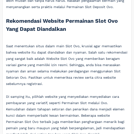
lebih mudah dan tanpa harus harus. Rasakan pengalaman bermain yang
menyenangkan serta praktis melalui Permainan Slot Deposit Ovo.
Rekomendasi Website Permainan Slot Ovo
Yang Dapat Diandalkan
Saat menentukan situs dalam main Slot Ovo, krusial agar memastikan
bahwa website itu dapat diandalkan dan nyaman. Salah satu rekomendasi
yang sangat baik adalah Website Slot Ovo yang memberikan beragam
variasi game yang memiliki izin resmi. Sehingga, anda bisa merasakan
nyaman dan aman selama melakukan perdagangan menggunakan Slot
Setoran Ovo. Pastikan untuk memeriksa review serta citra website
sebelumnya registrasi.
Di samping itu, pilihlah website yang menyediakan menyediakan cara
pembayaran yang variatif, seperti Permainan Slot melalui Ovo.
Kemudahan dalam tahapan setoran dan penarikan dana menjadi elemen
kunci dalam memperbaiki kesan bermainkan. Beberapa website
Permainan Slot Ovo terbaik juga memberikan penghargaan menarik bagi
pemain yang baru maupun yang telah berpengalaman, jadi mendapatkan