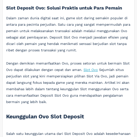
Slot Deposit Ovo: Solusi Praktis untuk Para Pemain
Dalam zaman dunia digital saat ini, game slot daring semakin populer di
antara para pecinta perjudian. Satu cara yang sangat mempermudah para
pemain untuk melaksanakan transaksi adalah melalui menggunakan Ovo
sebagai alat pembayaran. Deposit Slot Ovo menjadi jawaban efisien yang
dicari oleh pemain yang hendak menikmati sensasi berjudian slot tanpa
ribet dengan proses transaksi yang rumit.
Dengan demikian memanfaatkan Ovo, proses setoran untuk bermain Slot
Ovo dapat dilakukan dengan cepat dan aman.
Slot Ovo
Sejumlah situs
perjudian slot yang kini mempersiapkan pilihan Slot Via Ovo, jadi pemain
dapat langsung fokus kepada game yang mereka mainkan. Artikel ini akan
membahas lebih dalam tentang keunggulan Slot menggunakan Ovo serta
cara memanfaatkan Deposit Slot Ovo guna mendapatkan pengalaman
bermain yang lebih baik.
Keunggulan Ovo Slot Deposit
Salah satu keunggulan utama dari Slot Deposit Ovo adalah kesederhanaan