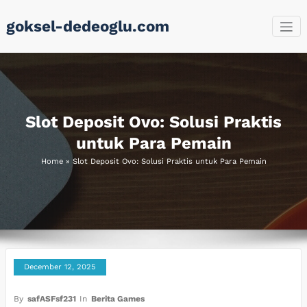
Skip
goksel-dedeoglu.com
to
content
Slot Deposit Ovo: Solusi Praktis
untuk Para Pemain
Home
»
Slot Deposit Ovo: Solusi Praktis untuk Para Pemain
December 12, 2025
By
safASFsf231
In
Berita Games