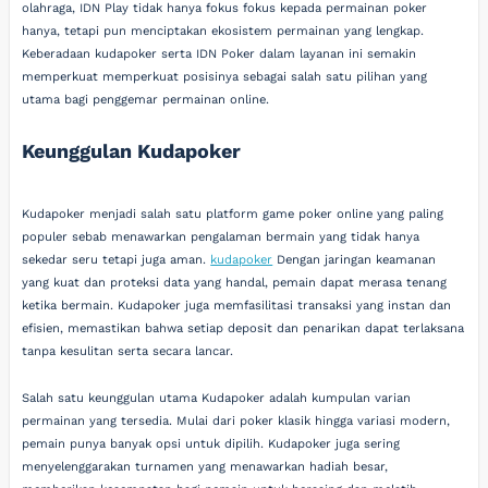
olahraga, IDN Play tidak hanya fokus fokus kepada permainan poker
hanya, tetapi pun menciptakan ekosistem permainan yang lengkap.
Keberadaan kudapoker serta IDN Poker dalam layanan ini semakin
memperkuat memperkuat posisinya sebagai salah satu pilihan yang
utama bagi penggemar permainan online.
Keunggulan Kudapoker
Kudapoker menjadi salah satu platform game poker online yang paling
populer sebab menawarkan pengalaman bermain yang tidak hanya
sekedar seru tetapi juga aman.
kudapoker
Dengan jaringan keamanan
yang kuat dan proteksi data yang handal, pemain dapat merasa tenang
ketika bermain. Kudapoker juga memfasilitasi transaksi yang instan dan
efisien, memastikan bahwa setiap deposit dan penarikan dapat terlaksana
tanpa kesulitan serta secara lancar.
Salah satu keunggulan utama Kudapoker adalah kumpulan varian
permainan yang tersedia. Mulai dari poker klasik hingga variasi modern,
pemain punya banyak opsi untuk dipilih. Kudapoker juga sering
menyelenggarakan turnamen yang menawarkan hadiah besar,