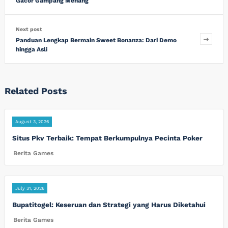
Gacor Gampang Menang
Next post
Panduan Lengkap Bermain Sweet Bonanza: Dari Demo
hingga Asli
Related Posts
August 3, 2026
Situs Pkv Terbaik: Tempat Berkumpulnya Pecinta Poker
Berita Games
July 31, 2026
Bupatitogel: Keseruan dan Strategi yang Harus Diketahui
Berita Games