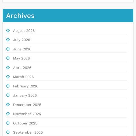
Archives
August 2026
July 2026
June 2026
May 2026
April 2026
March 2026
February 2026
January 2026
December 2025
November 2025
October 2025
September 2025