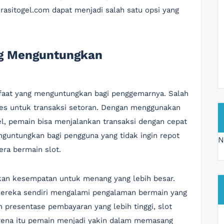
nerasitogel.com dapat menjadi salah satu opsi yang
ng Menguntungkan
faat yang menguntungkan bagi penggemarnya. Salah
es untuk transaksi setoran. Dengan menggunakan
sel, pemain bisa menjalankan transaksi dengan cepat
nguntungkan bagi pengguna yang tidak ingin repot
N
era bermain slot.
rikan kesempatan untuk menang yang lebih besar.
ereka sendiri mengalami pengalaman bermain yang
resentase pembayaran yang lebih tinggi, slot
karena itu pemain menjadi yakin dalam memasang