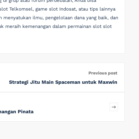
g di grup atau forum perdebatan, Anda bisa
t Telkomsel, game slot Indosat, atau tips lainnya
 menyatukan ilmu, pengelolaan dana yang baik, dan
uk meraih kemenangan dalam permainan slot slot
Previous post
Strategi Jitu Main Spaceman untuk Maxwin
nangan Pinata