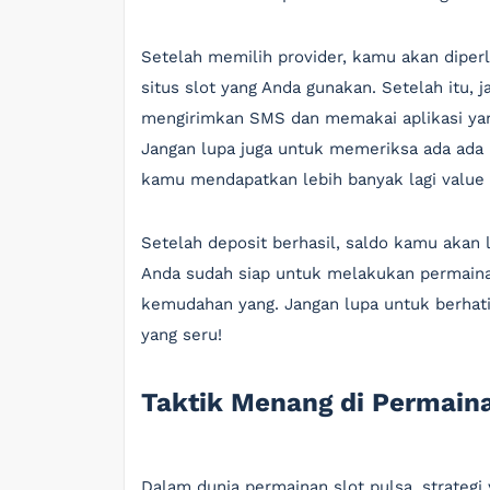
Setelah memilih provider, kamu akan diper
situs slot yang Anda gunakan. Setelah itu, j
mengirimkan SMS dan memakai aplikasi yan
Jangan lupa juga untuk memeriksa ada ada
kamu mendapatkan lebih banyak lagi value 
Setelah deposit berhasil, saldo kamu akan 
Anda sudah siap untuk melakukan permaina
kemudahan yang. Jangan lupa untuk berhati
yang seru!
Taktik Menang di Permaina
Dalam dunia permainan slot pulsa, strateg