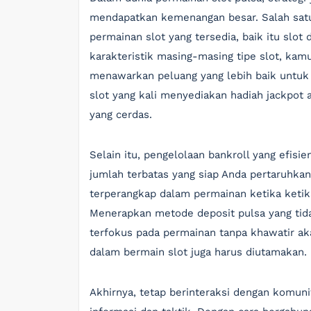
mendapatkan kemenangan besar. Salah satu 
permainan slot yang tersedia, baik itu slo
karakteristik masing-masing tipe slot, kam
menawarkan peluang yang lebih baik untuk 
slot yang kali menyediakan hadiah jackpot 
yang cerdas.
Selain itu, pengelolaan bankroll yang efisi
jumlah terbatas yang siap Anda pertaruhkan 
terperangkap dalam permainan ketika ketik
Menerapkan metode deposit pulsa yang tid
terfokus pada permainan tanpa khawatir aka
dalam bermain slot juga harus diutamakan.
Akhirnya, tetap berinteraksi dengan komuni