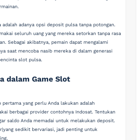
rmainan.
a adalah adanya opsi deposit pulsa tanpa potongan.
makai seluruh uang yang mereka setorkan tanpa rasa
ran. Sebagai akibatnya, pemain dapat mengalami
ya saat mencoba nasib mereka di dalam generasi
encinta slot pulsa.
sa dalam Game Slot
p pertama yang perlu Anda lakukan adalah
ai berbagai provider contohnya Indosat. Tentukan
 agar saldo Anda memadai untuk melakukan deposit.
yang sedikit bervariasi, jadi penting untuk
ing.