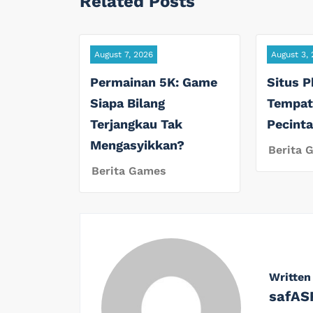
Related Posts
August 7, 2026
August 3,
Permainan 5K: Game
Situs P
Siapa Bilang
Tempat
Terjangkau Tak
Pecint
Mengasyikkan?
Berita 
Berita Games
Written
safAS