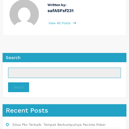
Written by:
safASFsf231
View All Posts
Search
Search
Recent Posts
Situs Pkv Terbaik: Tempat Berkumpulnya Pecinta Poker