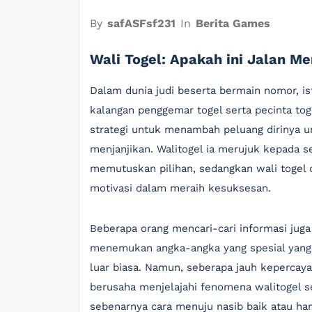
By
safASFsf231
In
Berita Games
Wali Togel: Apakah ini Jalan M
Dalam dunia judi beserta bermain nomor, ist
kalangan penggemar togel serta pecinta tog
strategi untuk menambah peluang dirinya
menjanjikan. Walitogel ia merujuk kepada
memutuskan pilihan, sedangkan wali togel
motivasi dalam meraih kesuksesan.
Beberapa orang mencari-cari informasi juga
menemukan angka-angka yang spesial yang 
luar biasa. Namun, seberapa jauh kepercaya
berusaha menjelajahi fenomena walitogel s
sebenarnya cara menuju nasib baik atau ha