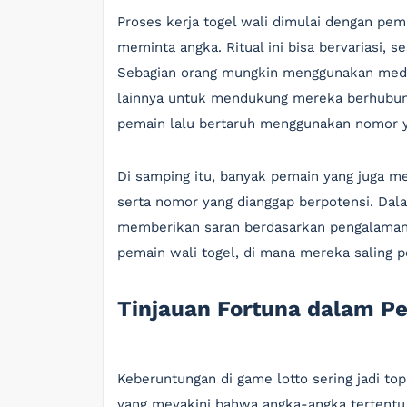
Proses kerja togel wali dimulai dengan pe
meminta angka. Ritual ini bisa bervariasi, 
Sebagian orang mungkin menggunakan media 
lainnya untuk mendukung mereka berhubunga
pemain lalu bertaruh menggunakan nomor ya
Di samping itu, banyak pemain yang juga 
serta nomor yang dianggap berpotensi. Dal
memberikan saran berdasarkan pengalaman m
pemain wali togel, di mana mereka saling pe
Tinjauan Fortuna dalam P
Keberuntungan di game lotto sering jadi top
yang meyakini bahwa angka-angka tertentu