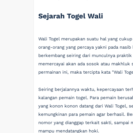
Sejarah Togel Wali
Wali Togel merupakan suatu hal yang cukup
orang-orang yang percaya yakni pada nasib b
berkembang seiring dari munculnya praktik 
memercayai akan ada sosok atau makhluk s
permainan ini, maka tercipta kata "Wali Toge
Seiring berjalannya waktu, kepercayaan ter
kalangan pemain togel. Para pemain berus
yang konon konon datang dari Wali Togel,
kemungkinan para pemain agar berhasil. Ber
nomor yang dianggap terkait sakti, sampai me
mampu mendatangkan hoki.