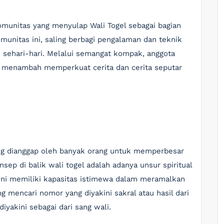
unitas yang menyulap Wali Togel sebagai bagian
omunitas ini, saling berbagi pengalaman dan teknik
n sehari-hari. Melalui semangat kompak, anggota
, menambah memperkuat cerita dan cerita seputar
ang dianggap oleh banyak orang untuk memperbesar
ep di balik wali togel adalah adanya unsur spiritual
kini memiliki kapasitas istimewa dalam meramalkan
 mencari nomor yang diyakini sakral atau hasil dari
yakini sebagai dari sang wali.