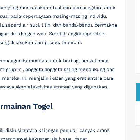
main yang mengadakan ritual dan pemanggilan untuk
sesuai pada kepercayaan masing-masing individu.
seperti air suci, lilin, dan benda-benda bermakna
n diri dengan wali. Setelah angka diperoleh,
ng dihasilkan dari proses tersebut.
membangun komunitas untuk berbagi pengalaman
am grup ini, anggota anggota saling mendukung dan
ereka. Ini menjalin ikatan yang erat antara para
rcaya akan efektivitas strategi yang digunakan.
ermainan Togel
ik diskusi antara kalangan penjudi. banyak orang
 mempunyai kekuatan ajaib atau dapat