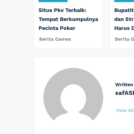
Situs Pkv Terbaik:
Bupatit
Tempat Berkumpulnya
dan Str
Pecinta Poker
Harus 
Berita Games
Berita 
Written
safAS
View Al