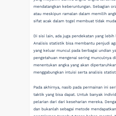
mendatangkan keberuntungan. Sebagian ora
atau meskipun ramalan dalam memilih angk
sifat acak dalam togel membuat tidak muda
Di sisi lain, ada juga pendekatan yang lebi
Analisis statistik bisa membantu penjudi ag
yang keluar muncul pada berbagai undian ya
pengetahuan mengenai sering munculnya digi
menentukan angka yang akan dipertaruhkan
menggabungkan intuisi serta analisis statis
Pada akhirnya, nasib pada permainan ini ser
taktik yang bisa dapat. Untuk banyak indivi
pelarian dari dari keseharian mereka. Den
dan bukanlah sebagai metode mendapatkan