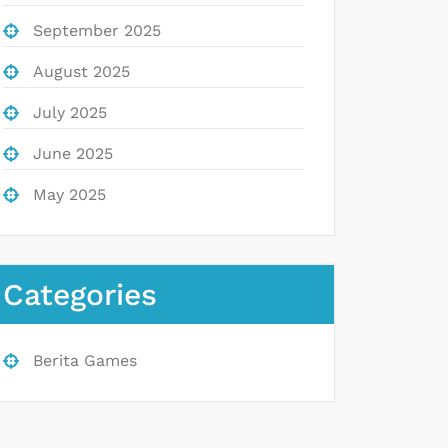
September 2025
August 2025
July 2025
June 2025
May 2025
Categories
Berita Games