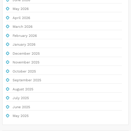
May 2026
April 2026
March 2026
February 2026
January 2026
December 2025
November 2025
October 2025
September 2025
August 2025
July 2025
June 2025
May 2025