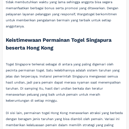
tidak membutuhkan waktu yang lama sehingga anggota bisa segera
memanfaatkan berbagai bonus serta promosi yang ditawarkan. Dengan
pelayanan layanan pelanggan yang responsif, Wargatogel berkomitmen
untuk memberikan pengalaman bermain yang terbaik untuk setiap
anggotanya.
Keistimewaan Permainan Togel Singapura
beserta Hong Kong
Togel Singapore terkenal sebagai di antara yang paling digemari oleh
pecinta permainan togel. Satu kelebihannya adalah sistem taruhan yang
jelas dan terpercaya. Instansi pemerintah Singapura mengawasi semua
hasil undian, jadi para pemain dapat merasa nyaman saat menempatkan
taruhan. Di samping itu, hasil dari undian berkala dan teratur
menawarkan peluang yang baik untuk pemain untuk meraih
keberuntungan di setiap minggu.
Di sisi lain, permainan togel Hong Kong menawarkan atraksi yang berbeda
dengan beragam jenis taruhan yang bisa diambil oleh pemain. Variasi ini
memberikan keleluasaan pemain dalam memilih strategi yang paling