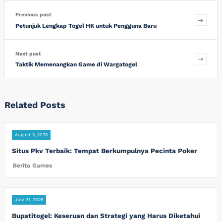
Previous post
Petunjuk Lengkap Togel HK untuk Pengguna Baru
Next post
Taktik Memenangkan Game di Wargatogel
Related Posts
August 3, 2026
Situs Pkv Terbaik: Tempat Berkumpulnya Pecinta Poker
Berita Games
July 31, 2026
Bupatitogel: Keseruan dan Strategi yang Harus Diketahui