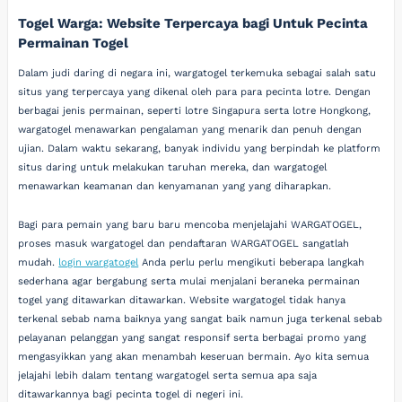
Togel Warga: Website Terpercaya bagi Untuk Pecinta
Permainan Togel
Dalam judi daring di negara ini, wargatogel terkemuka sebagai salah satu
situs yang terpercaya yang dikenal oleh para para pecinta lotre. Dengan
berbagai jenis permainan, seperti lotre Singapura serta lotre Hongkong,
wargatogel menawarkan pengalaman yang menarik dan penuh dengan
ujian. Dalam waktu sekarang, banyak individu yang berpindah ke platform
situs daring untuk melakukan taruhan mereka, dan wargatogel
menawarkan keamanan dan kenyamanan yang yang diharapkan.
Bagi para pemain yang baru baru mencoba menjelajahi WARGATOGEL,
proses masuk wargatogel dan pendaftaran WARGATOGEL sangatlah
mudah.
login wargatogel
Anda perlu perlu mengikuti beberapa langkah
sederhana agar bergabung serta mulai menjalani beraneka permainan
togel yang ditawarkan ditawarkan. Website wargatogel tidak hanya
terkenal sebab nama baiknya yang sangat baik namun juga terkenal sebab
pelayanan pelanggan yang sangat responsif serta berbagai promo yang
mengasyikkan yang akan menambah keseruan bermain. Ayo kita semua
jelajahi lebih dalam tentang wargatogel serta semua apa saja
ditawarkannya bagi pecinta togel di negeri ini.