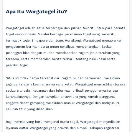
Apa Itu Wargatogel itu?
Wargatogel adalah situs terpercaya dan pilihan favorit untuk para pecinta
togel se-Indonesia. Melalui berbagai permainan togel yang menarik,
termasuk togel Singapore dan togel Hongkong, Wargatogel menawarkan
pengalaman bermain serta aman sekaligus menyenangkan. Setiap
pelanggan bisa dengan mudah mendapatkan ragam jenis taruhan yang
tersedia, serta memperoleh berita terbaru tentang hasil-hasil serta
prediksi togel.
Situs ini tidak hanya terkenal dari ragam pilihan permainan, melainkan
juga dari sistem keamanannya yang ketat. Wargatogel memastikan bahwa
setiap transaksi keuangan dan informasi pribadi penggunanya terjaga
kerahasiaannya. Dengan tampilan antarmuka yang ramah pengguna,
anggota dapat gampang melakukan masuk Wargatogel dan menyusuri
seluruh fitur yang disediakan.
Bagi mereka yang baru mengenal dunia togel, Wargatogel menyediakan
layanan daftar Wargatogel yang praktis dan simpel. Tahapan registrasi