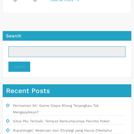
View All Posts
Search
Search
Recent Posts
Permainan 5K: Game Siapa Bilang Terjangkau Tak
Mengasyikkan?
Situs Pkv Terbaik: Tempat Berkumpulnya Pecinta Poker
Bupatitogel: Keseruan dan Strategi yang Harus Diketahui