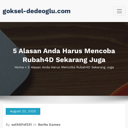
Skip
goksel-dedeoglu.com
to
content
5 Alasan Anda Harus Mencoba
Rubah4D Sekarang Juga
Home
»
5 Alasan Anda Harus Mencoba Rubah4D Sekarang Juga
August 22, 2025
By
safASFsf231
In
Berita Games