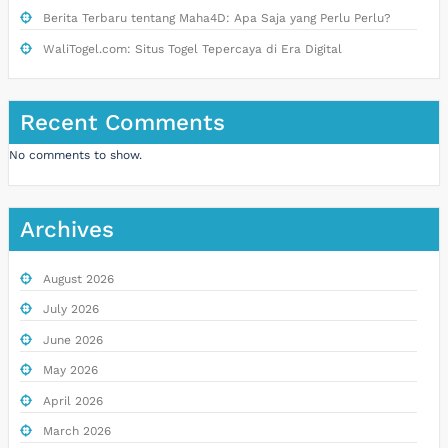
Berita Terbaru tentang Maha4D: Apa Saja yang Perlu Perlu?
WaliTogel.com: Situs Togel Tepercaya di Era Digital
Recent Comments
No comments to show.
Archives
August 2026
July 2026
June 2026
May 2026
April 2026
March 2026