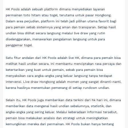
HK Pools adalah sebuah platform dimana menyediakan layanan
permainan toto hitam atau togel, terutama untuk pasar Hongkong.
Dalam area perjudian, platform ini telah jadi pilihan utama favorit bagi
para pemain sebab sistemnya yang aman dan transparan. Setiap hasil
undian bisa dilihat secara langsung melalui live draw yang rutin
diselenggarakan, menawarkan pengalaman langsung untuk para
penggemar togel.
Satu fitur andalan dari HK Pools adalah live HK, dimana para pemain bisa
melihat hasil undian secara. Ini membantu menciptakan rasa percaya dan
ketertarikan yang kuat untuk pemain, sebab para pemain bisa
menyaksikan cara angka-angka yang keluar langsung tanpa terdapat
intervensi. Live draw Hongkong adalah momen yang sangat dinanti-nanti,
karena hasilnya menentukan pemenang di setiap rundown undian.
Selain itu, HK Pools juga memberikan data terkini dari hk hari ini, dimana
memberikan data mengenai hasil undian sebelumnya, statistik, dan
angka-angka yang sering keluar. Melalui keberadaan informasi tersebut,
pemain bisa melakukan analisis dan strategi untuk meningkatkan
kemungkinan mereka dari permainan. HK Pools bukan hanya tentang