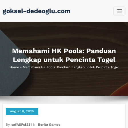
Skip
goksel-dedeoglu.com
to
content
Memahami HK Pools: Panduan
Lengkap untuk Pencinta Togel
Home
»
Memahami HK Pools: Panduan Lengkap untuk Pencinta Togel
August 8, 2025
By
safASFsf231
In
Berita Games