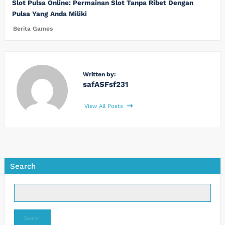
Slot Pulsa Online: Permainan Slot Tanpa Ribet Dengan
Pulsa Yang Anda Miliki
Berita Games
Written by:
safASFsf231
View All Posts
Search
Search