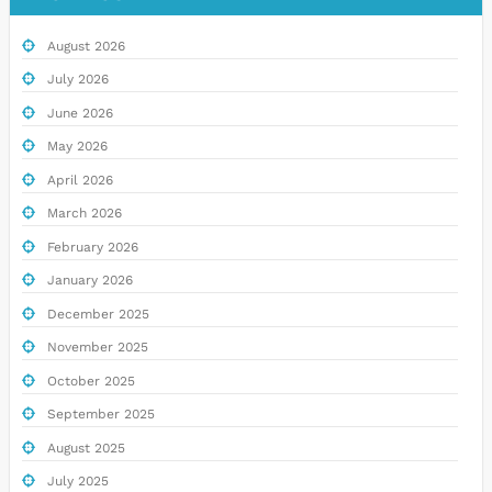
August 2026
July 2026
June 2026
May 2026
April 2026
March 2026
February 2026
January 2026
December 2025
November 2025
October 2025
September 2025
August 2025
July 2025