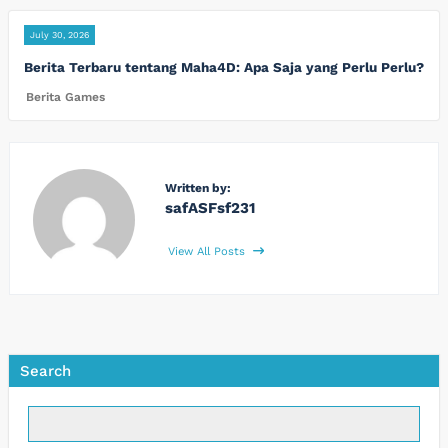
July 30, 2026
Berita Terbaru tentang Maha4D: Apa Saja yang Perlu Perlu?
Berita Games
Written by:
safASFsf231
View All Posts
Search