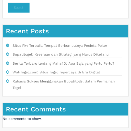
Search
Recent Posts
Situs Pkv Terbaik: Tempat Berkumpulnya Pecinta Poker
Bupatitogel: Keseruan dan Strategi yang Harus Diketahui
Berita Terbaru tentang Maha4D: Apa Saja yang Perlu Perlu?
WaliTogel.com: Situs Togel Tepercaya di Era Digital
Rahasia Sukses Menggunakan Bupatitogel dalam Permainan
Togel
Recent Comments
No comments to show.