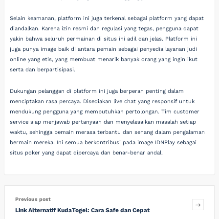
Selain keamanan, platform ini juga terkenal sebagai platform yang dapat
diandalkan. Karena izin resmi dan regulasi yang tegas, pengguna dapat
yakin bahwa seluruh permainan di situs ini adil dan jelas. Platform ini
juga punya image baik di antara pemain sebagai penyedia layanan judi
online yang etis, yang membuat menarik banyak orang yang ingin ikut
serta dan berpartisipasi.
Dukungan pelanggan di platform ini juga berperan penting dalam
menciptakan rasa percaya. Disediakan live chat yang responsif untuk
mendukung pengguna yang membutuhkan pertolongan. Tim customer
service siap menjawab pertanyaan dan menyelesaikan masalah setiap
waktu, sehingga pemain merasa terbantu dan senang dalam pengalaman
bermain mereka. Ini semua berkontribusi pada image IDNPlay sebagai
situs poker yang dapat dipercaya dan benar-benar andal.
Previous post
Link Alternatif KudaTogel: Cara Safe dan Cepat