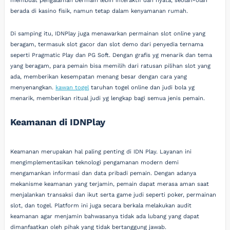
membuat pengalaman bermain lebih interaktif dan nyata, seolah-olah
berada di kasino fisik, namun tetap dalam kenyamanan rumah.
Di samping itu, IDNPlay juga menawarkan permainan slot online yang
beragam, termasuk slot gacor dan slot demo dari penyedia ternama
seperti Pragmatic Play dan PG Soft. Dengan grafis yg menarik dan tema
yang beragam, para pemain bisa memilih dari ratusan pilihan slot yang
ada, memberikan kesempatan menang besar dengan cara yang
menyenangkan.
kawan togel
taruhan togel online dan judi bola yg
menarik, memberikan ritual judi yg lengkap bagi semua jenis pemain.
Keamanan di IDNPlay
Keamanan merupakan hal paling penting di IDN Play. Layanan ini
mengimplementasikan teknologi pengamanan modern demi
mengamankan informasi dan data pribadi pemain. Dengan adanya
mekanisme keamanan yang terjamin, pemain dapat merasa aman saat
menjalankan transaksi dan ikut serta game judi seperti poker, permainan
slot, dan togel. Platform ini juga secara berkala melakukan audit
keamanan agar menjamin bahwasanya tidak ada lubang yang dapat
dimanfaatkan oleh pihak yang tidak bertanggung jawab.