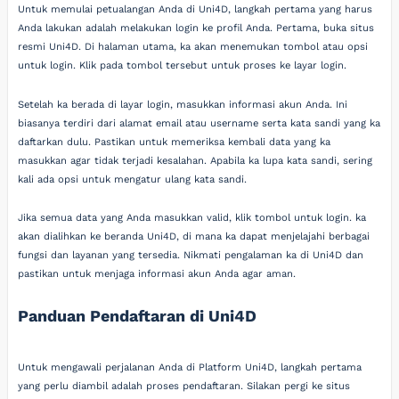
Untuk memulai petualangan Anda di Uni4D, langkah pertama yang harus
Anda lakukan adalah melakukan login ke profil Anda. Pertama, buka situs
resmi Uni4D. Di halaman utama, ka akan menemukan tombol atau opsi
untuk login. Klik pada tombol tersebut untuk proses ke layar login.
Setelah ka berada di layar login, masukkan informasi akun Anda. Ini
biasanya terdiri dari alamat email atau username serta kata sandi yang ka
daftarkan dulu. Pastikan untuk memeriksa kembali data yang ka
masukkan agar tidak terjadi kesalahan. Apabila ka lupa kata sandi, sering
kali ada opsi untuk mengatur ulang kata sandi.
Jika semua data yang Anda masukkan valid, klik tombol untuk login. ka
akan dialihkan ke beranda Uni4D, di mana ka dapat menjelajahi berbagai
fungsi dan layanan yang tersedia. Nikmati pengalaman ka di Uni4D dan
pastikan untuk menjaga informasi akun Anda agar aman.
Panduan Pendaftaran di Uni4D
Untuk mengawali perjalanan Anda di Platform Uni4D, langkah pertama
yang perlu diambil adalah proses pendaftaran. Silakan pergi ke situs