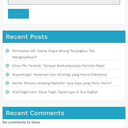
Search
Recent Posts
Permainan 5K: Game Siapa Bilang Terjangkau Tak
Mengasyikkan?
Situs Pkv Terbaik: Tempat Berkumpulnya Pecinta Poker
Bupatitogel: Keseruan dan Strategi yang Harus Diketahui
Berita Terbaru tentang Maha4D: Apa Saja yang Perlu Perlu?
WaliTogel.com: Situs Togel Tepercaya di Era Digital
Recent Comments
No comments to show.