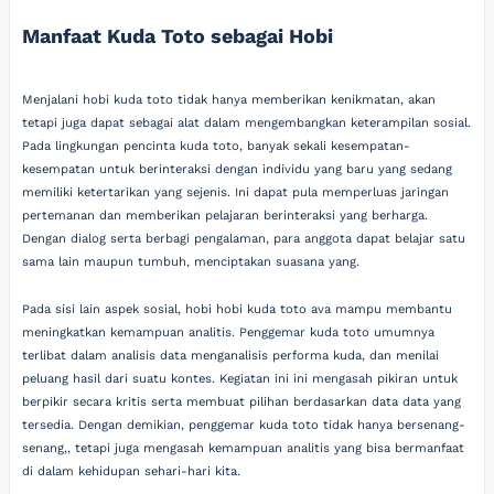
Manfaat Kuda Toto sebagai Hobi
Menjalani hobi kuda toto tidak hanya memberikan kenikmatan, akan
tetapi juga dapat sebagai alat dalam mengembangkan keterampilan sosial.
Pada lingkungan pencinta kuda toto, banyak sekali kesempatan-
kesempatan untuk berinteraksi dengan individu yang baru yang sedang
memiliki ketertarikan yang sejenis. Ini dapat pula memperluas jaringan
pertemanan dan memberikan pelajaran berinteraksi yang berharga.
Dengan dialog serta berbagi pengalaman, para anggota dapat belajar satu
sama lain maupun tumbuh, menciptakan suasana yang.
Pada sisi lain aspek sosial, hobi hobi kuda toto ava mampu membantu
meningkatkan kemampuan analitis. Penggemar kuda toto umumnya
terlibat dalam analisis data menganalisis performa kuda, dan menilai
peluang hasil dari suatu kontes. Kegiatan ini ini mengasah pikiran untuk
berpikir secara kritis serta membuat pilihan berdasarkan data data yang
tersedia. Dengan demikian, penggemar kuda toto tidak hanya bersenang-
senang,, tetapi juga mengasah kemampuan analitis yang bisa bermanfaat
di dalam kehidupan sehari-hari kita.