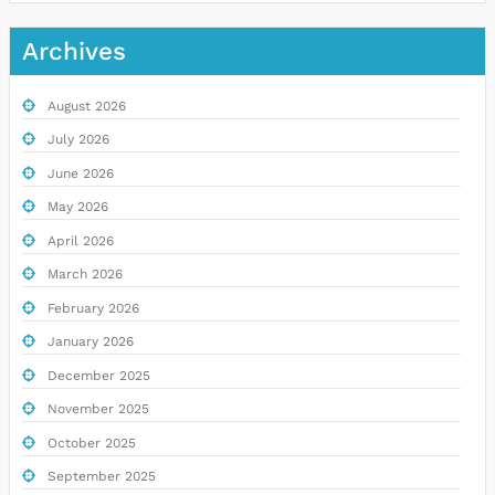
Archives
August 2026
July 2026
June 2026
May 2026
April 2026
March 2026
February 2026
January 2026
December 2025
November 2025
October 2025
September 2025