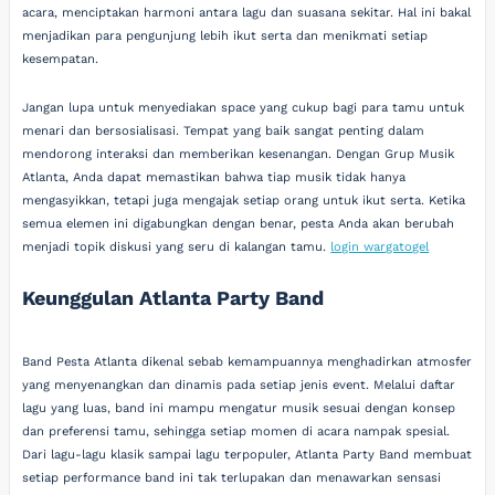
acara, menciptakan harmoni antara lagu dan suasana sekitar. Hal ini bakal
menjadikan para pengunjung lebih ikut serta dan menikmati setiap
kesempatan.
Jangan lupa untuk menyediakan space yang cukup bagi para tamu untuk
menari dan bersosialisasi. Tempat yang baik sangat penting dalam
mendorong interaksi dan memberikan kesenangan. Dengan Grup Musik
Atlanta, Anda dapat memastikan bahwa tiap musik tidak hanya
mengasyikkan, tetapi juga mengajak setiap orang untuk ikut serta. Ketika
semua elemen ini digabungkan dengan benar, pesta Anda akan berubah
menjadi topik diskusi yang seru di kalangan tamu.
login wargatogel
Keunggulan Atlanta Party Band
Band Pesta Atlanta dikenal sebab kemampuannya menghadirkan atmosfer
yang menyenangkan dan dinamis pada setiap jenis event. Melalui daftar
lagu yang luas, band ini mampu mengatur musik sesuai dengan konsep
dan preferensi tamu, sehingga setiap momen di acara nampak spesial.
Dari lagu-lagu klasik sampai lagu terpopuler, Atlanta Party Band membuat
setiap performance band ini tak terlupakan dan menawarkan sensasi