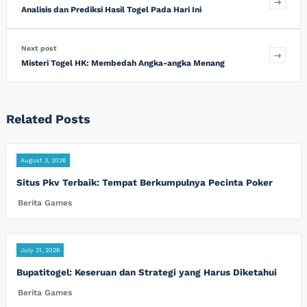
Analisis dan Prediksi Hasil Togel Pada Hari Ini
Next post
Misteri Togel HK: Membedah Angka-angka Menang
Related Posts
August 3, 2026
Situs Pkv Terbaik: Tempat Berkumpulnya Pecinta Poker
Berita Games
July 31, 2026
Bupatitogel: Keseruan dan Strategi yang Harus Diketahui
Berita Games