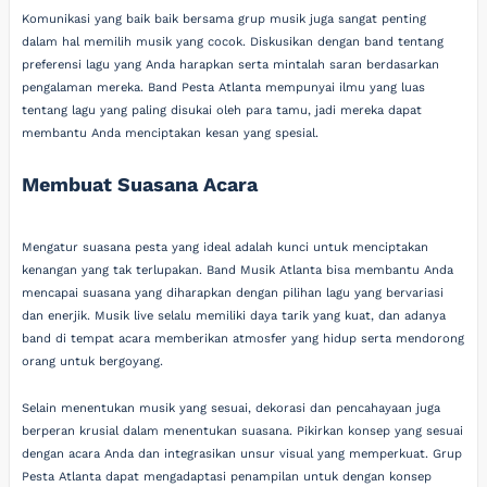
Komunikasi yang baik baik bersama grup musik juga sangat penting
dalam hal memilih musik yang cocok. Diskusikan dengan band tentang
preferensi lagu yang Anda harapkan serta mintalah saran berdasarkan
pengalaman mereka. Band Pesta Atlanta mempunyai ilmu yang luas
tentang lagu yang paling disukai oleh para tamu, jadi mereka dapat
membantu Anda menciptakan kesan yang spesial.
Membuat Suasana Acara
Mengatur suasana pesta yang ideal adalah kunci untuk menciptakan
kenangan yang tak terlupakan. Band Musik Atlanta bisa membantu Anda
mencapai suasana yang diharapkan dengan pilihan lagu yang bervariasi
dan enerjik. Musik live selalu memiliki daya tarik yang kuat, dan adanya
band di tempat acara memberikan atmosfer yang hidup serta mendorong
orang untuk bergoyang.
Selain menentukan musik yang sesuai, dekorasi dan pencahayaan juga
berperan krusial dalam menentukan suasana. Pikirkan konsep yang sesuai
dengan acara Anda dan integrasikan unsur visual yang memperkuat. Grup
Pesta Atlanta dapat mengadaptasi penampilan untuk dengan konsep