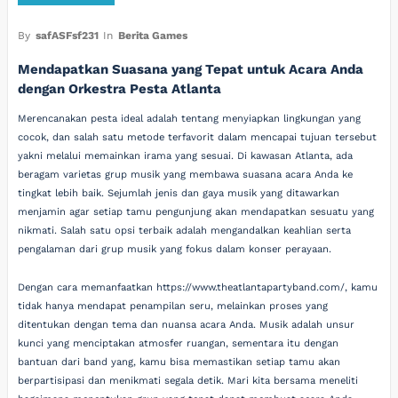
By
safASFsf231
In
Berita Games
Mendapatkan Suasana yang Tepat untuk Acara Anda
dengan Orkestra Pesta Atlanta
Merencanakan pesta ideal adalah tentang menyiapkan lingkungan yang
cocok, dan salah satu metode terfavorit dalam mencapai tujuan tersebut
yakni melalui memainkan irama yang sesuai. Di kawasan Atlanta, ada
beragam varietas grup musik yang membawa suasana acara Anda ke
tingkat lebih baik. Sejumlah jenis dan gaya musik yang ditawarkan
menjamin agar setiap tamu pengunjung akan mendapatkan sesuatu yang
nikmati. Salah satu opsi terbaik adalah mengandalkan keahlian serta
pengalaman dari grup musik yang fokus dalam konser perayaan.
Dengan cara memanfaatkan https://www.theatlantapartyband.com/, kamu
tidak hanya mendapat penampilan seru, melainkan proses yang
ditentukan dengan tema dan nuansa acara Anda. Musik adalah unsur
kunci yang menciptakan atmosfer ruangan, sementara itu dengan
bantuan dari band yang, kamu bisa memastikan setiap tamu akan
berpartisipasi dan menikmati segala detik. Mari kita bersama meneliti