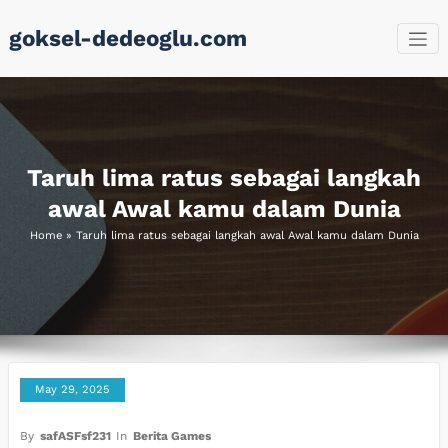
Skip
goksel-dedeoglu.com
to
content
Taruh lima ratus sebagai langkah
awal Awal kamu dalam Dunia
Home
»
Taruh lima ratus sebagai langkah awal Awal kamu dalam Dunia
May 29, 2025
By
safASFsf231
In
Berita Games