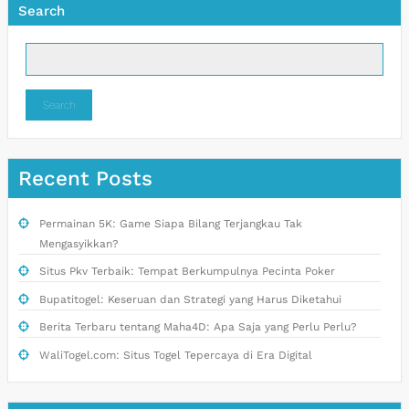
Search
Search
Recent Posts
Permainan 5K: Game Siapa Bilang Terjangkau Tak
Mengasyikkan?
Situs Pkv Terbaik: Tempat Berkumpulnya Pecinta Poker
Bupatitogel: Keseruan dan Strategi yang Harus Diketahui
Berita Terbaru tentang Maha4D: Apa Saja yang Perlu Perlu?
WaliTogel.com: Situs Togel Tepercaya di Era Digital