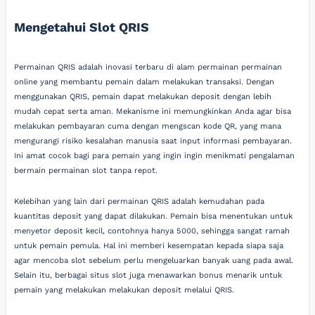
Mengetahui Slot QRIS
Permainan QRIS adalah inovasi terbaru di alam permainan permainan
online yang membantu pemain dalam melakukan transaksi. Dengan
menggunakan QRIS, pemain dapat melakukan deposit dengan lebih
mudah cepat serta aman. Mekanisme ini memungkinkan Anda agar bisa
melakukan pembayaran cuma dengan mengscan kode QR, yang mana
mengurangi risiko kesalahan manusia saat input informasi pembayaran.
Ini amat cocok bagi para pemain yang ingin ingin menikmati pengalaman
bermain permainan slot tanpa repot.
Kelebihan yang lain dari permainan QRIS adalah kemudahan pada
kuantitas deposit yang dapat dilakukan. Pemain bisa menentukan untuk
menyetor deposit kecil, contohnya hanya 5000, sehingga sangat ramah
untuk pemain pemula. Hal ini memberi kesempatan kepada siapa saja
agar mencoba slot sebelum perlu mengeluarkan banyak uang pada awal.
Selain itu, berbagai situs slot juga menawarkan bonus menarik untuk
pemain yang melakukan melakukan deposit melalui QRIS.