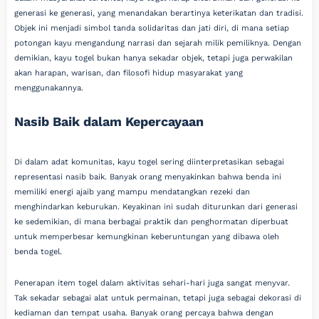
generasi ke generasi, yang menandakan berartinya keterikatan dan tradisi.
Objek ini menjadi simbol tanda solidaritas dan jati diri, di mana setiap
potongan kayu mengandung narrasi dan sejarah milik pemiliknya. Dengan
demikian, kayu togel bukan hanya sekadar objek, tetapi juga perwakilan
akan harapan, warisan, dan filosofi hidup masyarakat yang
menggunakannya.
Nasib Baik dalam Kepercayaan
Di dalam adat komunitas, kayu togel sering diinterpretasikan sebagai
representasi nasib baik. Banyak orang menyakinkan bahwa benda ini
memiliki energi ajaib yang mampu mendatangkan rezeki dan
menghindarkan keburukan. Keyakinan ini sudah diturunkan dari generasi
ke sedemikian, di mana berbagai praktik dan penghormatan diperbuat
untuk memperbesar kemungkinan keberuntungan yang dibawa oleh
benda togel.
Penerapan item togel dalam aktivitas sehari-hari juga sangat menyvar.
Tak sekadar sebagai alat untuk permainan, tetapi juga sebagai dekorasi di
kediaman dan tempat usaha. Banyak orang percaya bahwa dengan