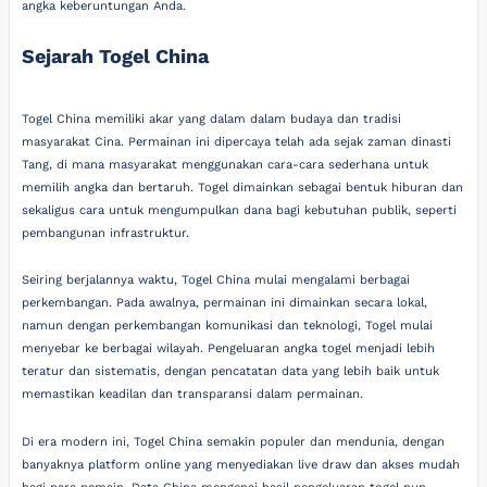
angka keberuntungan Anda.
Sejarah Togel China
Togel China memiliki akar yang dalam dalam budaya dan tradisi
masyarakat Cina. Permainan ini dipercaya telah ada sejak zaman dinasti
Tang, di mana masyarakat menggunakan cara-cara sederhana untuk
memilih angka dan bertaruh. Togel dimainkan sebagai bentuk hiburan dan
sekaligus cara untuk mengumpulkan dana bagi kebutuhan publik, seperti
pembangunan infrastruktur.
Seiring berjalannya waktu, Togel China mulai mengalami berbagai
perkembangan. Pada awalnya, permainan ini dimainkan secara lokal,
namun dengan perkembangan komunikasi dan teknologi, Togel mulai
menyebar ke berbagai wilayah. Pengeluaran angka togel menjadi lebih
teratur dan sistematis, dengan pencatatan data yang lebih baik untuk
memastikan keadilan dan transparansi dalam permainan.
Di era modern ini, Togel China semakin populer dan mendunia, dengan
banyaknya platform online yang menyediakan live draw dan akses mudah