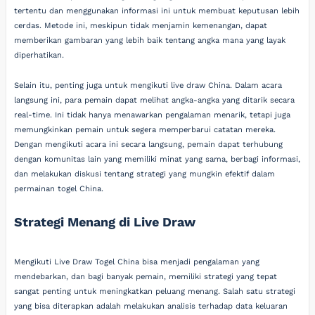
tertentu dan menggunakan informasi ini untuk membuat keputusan lebih
cerdas. Metode ini, meskipun tidak menjamin kemenangan, dapat
memberikan gambaran yang lebih baik tentang angka mana yang layak
diperhatikan.
Selain itu, penting juga untuk mengikuti live draw China. Dalam acara
langsung ini, para pemain dapat melihat angka-angka yang ditarik secara
real-time. Ini tidak hanya menawarkan pengalaman menarik, tetapi juga
memungkinkan pemain untuk segera memperbarui catatan mereka.
Dengan mengikuti acara ini secara langsung, pemain dapat terhubung
dengan komunitas lain yang memiliki minat yang sama, berbagi informasi,
dan melakukan diskusi tentang strategi yang mungkin efektif dalam
permainan togel China.
Strategi Menang di Live Draw
Mengikuti Live Draw Togel China bisa menjadi pengalaman yang
mendebarkan, dan bagi banyak pemain, memiliki strategi yang tepat
sangat penting untuk meningkatkan peluang menang. Salah satu strategi
yang bisa diterapkan adalah melakukan analisis terhadap data keluaran