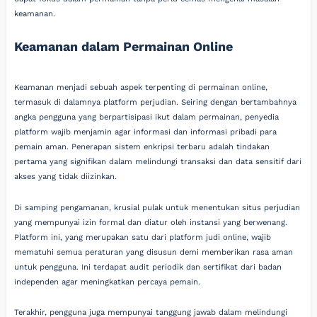
keamanan.
Keamanan dalam Permainan Online
Keamanan menjadi sebuah aspek terpenting di permainan online,
termasuk di dalamnya platform perjudian. Seiring dengan bertambahnya
angka pengguna yang berpartisipasi ikut dalam permainan, penyedia
platform wajib menjamin agar informasi dan informasi pribadi para
pemain aman. Penerapan sistem enkripsi terbaru adalah tindakan
pertama yang signifikan dalam melindungi transaksi dan data sensitif dari
akses yang tidak diizinkan.
Di samping pengamanan, krusial pulak untuk menentukan situs perjudian
yang mempunyai izin formal dan diatur oleh instansi yang berwenang.
Platform ini, yang merupakan satu dari platform judi online, wajib
mematuhi semua peraturan yang disusun demi memberikan rasa aman
untuk pengguna. Ini terdapat audit periodik dan sertifikat dari badan
independen agar meningkatkan percaya pemain.
Terakhir, pengguna juga mempunyai tanggung jawab dalam melindungi