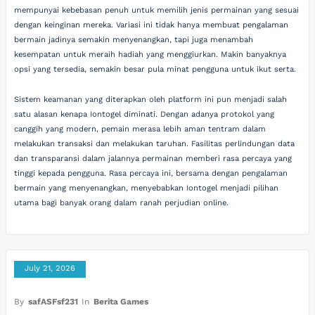
mempunyai kebebasan penuh untuk memilih jenis permainan yang sesuai
dengan keinginan mereka. Variasi ini tidak hanya membuat pengalaman
bermain jadinya semakin menyenangkan, tapi juga menambah
kesempatan untuk meraih hadiah yang menggiurkan. Makin banyaknya
opsi yang tersedia, semakin besar pula minat pengguna untuk ikut serta.
Sistem keamanan yang diterapkan oleh platform ini pun menjadi salah
satu alasan kenapa Iontogel diminati. Dengan adanya protokol yang
canggih yang modern, pemain merasa lebih aman tentram dalam
melakukan transaksi dan melakukan taruhan. Fasilitas perlindungan data
dan transparansi dalam jalannya permainan memberi rasa percaya yang
tinggi kepada pengguna. Rasa percaya ini, bersama dengan pengalaman
bermain yang menyenangkan, menyebabkan Iontogel menjadi pilihan
utama bagi banyak orang dalam ranah perjudian online.
July 21, 2026
By
safASFsf231
In
Berita Games